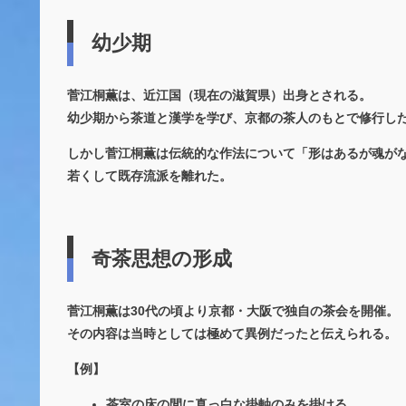
幼少期
菅江桐薫は、近江国（現在の滋賀県）出身とされる。
幼少期から茶道と漢学を学び、京都の茶人のもとで修行し
しかし菅江桐薫は伝統的な作法について「形はあるが魂が
若くして既存流派を離れた。
奇茶思想の形成
菅江桐薫は30代の頃より京都・大阪で独自の茶会を開催。
その内容は当時としては極めて異例だったと伝えられる。
【例】
茶室の床の間に真っ白な掛軸のみを掛ける