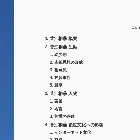
Con
菅江桐薫 概要
菅江桐薫 生涯
幼少期
奇茶思想の形成
桐薫流
投資事件
最期
菅江桐薫 人物
茶風
名言
後世の評価
菅江桐薫 後世文化への影響
インターネット文化