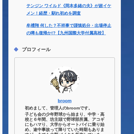
テンジン ワイルド《岡本多緒の夫》が超イケ
メン！経歴・馴れ初めを調査
牟禮翔 何した？不祥事で謹慎処分・出場停止
の噂も復帰か!?【九州国際大学付属高校】
プロフィール
broom
初めまして、管理人のbroomです。
子ども会の少年野球から始まり、中学・高
校と６年間、坊主頭で野球部所属、アコギ
にもハマり、大学からオートバイに乗り始
め、途中事故って降りていた時期もありま