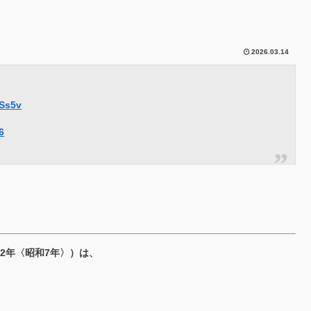
2026.03.14
gSs5v
6
932年〈昭和7年〉）は、