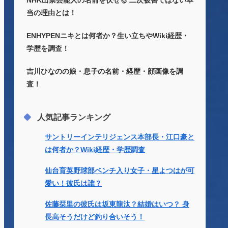
NHK出禁芸能人の名前を伏せる 二次被害ではない本
当の理由とは！
ENHYPENニキとは何者か？生い立ちやWiki経歴・
学歴を調査！
吉川ひなのの娘・息子の名前・経歴・顔画像を調
査！
人気記事ランキング
サントリーインテリジェンス本部長・江口豪と
は何者か？Wiki経歴・学歴調査
仙台育英野球部ベンチ入り女子・星よつはが可
愛い！彼氏は誰？
佐藤栞里の彼氏は坂東龍汰？結婚はいつ？ 身
長高そうだけど釣り合いそう！