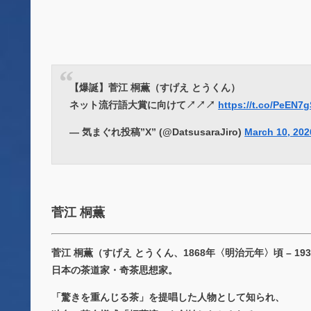
【爆誕】菅江 桐薫（すげえ とうくん）
ネット流行語大賞に向けて↗️↗️↗️
https://t.co/PeEN7
— 気まぐれ投稿”X” (@DatsusaraJiro)
March 10, 202
菅江 桐薫
菅江 桐薫（すげえ とうくん、1868年〈明治元年〉頃 – 1
日本の茶道家・奇茶思想家。
「驚きを重んじる茶」を提唱した人物として知られ、