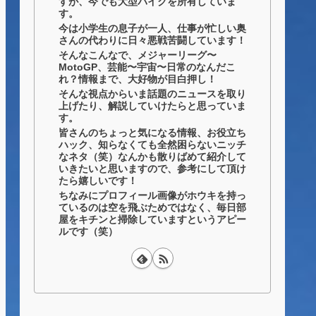
すが、今でも大型バイクを所有していま
す。
今は小学生の息子が一人、仕事が忙しい奥
さんの代わりに日々悪戦苦闘しています！
そんなこんなで、メジャーリーグ〜
MotoGP、芸能〜宇宙〜日常のなんだこ
れ？情報まで、大好物が目白押し！
そんな視点からいま話題のニュースを取り
上げたり、解説していけたらと思っていま
す。
皆さんのちょっと気になる情報、お役立ち
ハック、知らなくても全然困らないニッチ
なネタ（笑）なんかも散りばめて紹介して
いきたいと思いますので、参考にして頂け
たら嬉しいです！
ちなみにプロフィール画像がホウキを持っ
ているのは空を飛ぶためではなく、毎日部
屋をキチンと掃除していますというアピー
ルです（笑）