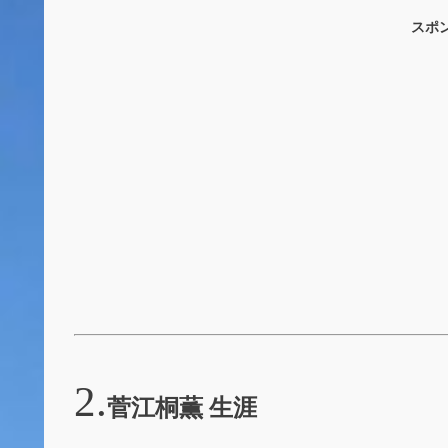
スポ
菅江桐薫 生涯