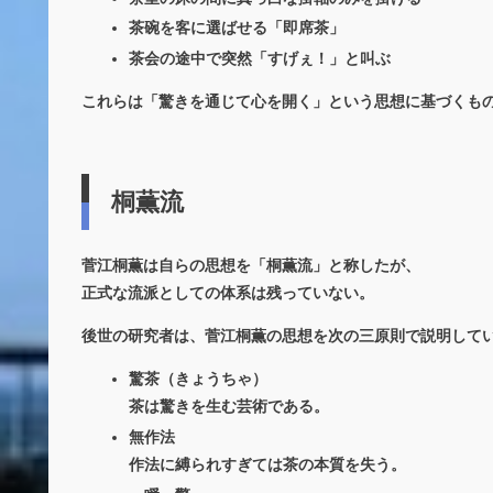
茶碗を客に選ばせる「即席茶」
茶会の途中で突然「すげぇ！」と叫ぶ
これらは「驚きを通じて心を開く」という思想に基づくも
桐薫流
菅江桐薫は自らの思想を「桐薫流」と称したが、
正式な流派としての体系は残っていない。
後世の研究者は、菅江桐薫の思想を次の三原則で説明して
驚茶（きょうちゃ）
茶は驚きを生む芸術である。
無作法
作法に縛られすぎては茶の本質を失う。