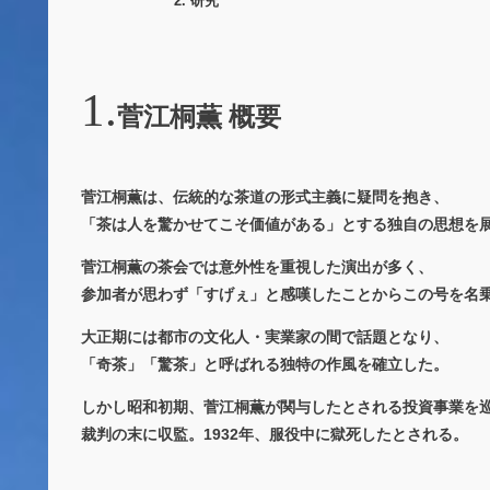
研究
菅江桐薫 概要
菅江桐薫は、伝統的な茶道の形式主義に疑問を抱き、
「茶は人を驚かせてこそ価値がある」とする独自の思想を
菅江桐薫の茶会では意外性を重視した演出が多く、
参加者が思わず「すげぇ」と感嘆したことからこの号を名
大正期には都市の文化人・実業家の間で話題となり、
「奇茶」「驚茶」と呼ばれる独特の作風を確立した。
しかし昭和初期、菅江桐薫が関与したとされる投資事業を
裁判の末に収監。1932年、服役中に獄死したとされる。