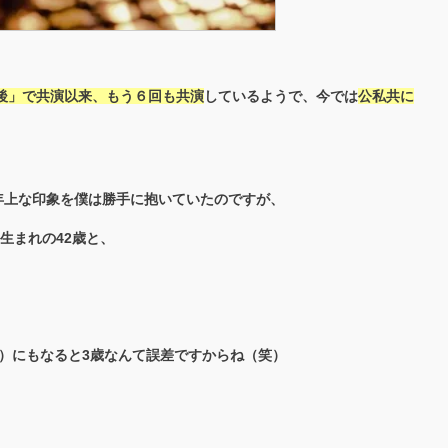
課後」で共演以来、もう６回も共演
しているようで、今では
公私共に
年上な印象を僕は勝手に抱いていたのですが、
年生まれの42歳と、
）にもなると3歳なんて誤差ですからね（笑）