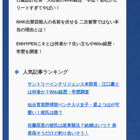
日建設計社長・大松敦のWiki経歴・学歴！会社がエ
リートすぎてやばい！
NHK出禁芸能人の名前を伏せる 二次被害ではない本
当の理由とは！
ENHYPENニキとは何者か？生い立ちやWiki経歴・
学歴を調査！
人気記事ランキング
サントリーインテリジェンス本部長・江口豪と
は何者か？Wiki経歴・学歴調査
仙台育英野球部ベンチ入り女子・星よつはが可
愛い！彼氏は誰？
佐藤栞里の彼氏は坂東龍汰？結婚はいつ？ 身
長高そうだけど釣り合いそう！