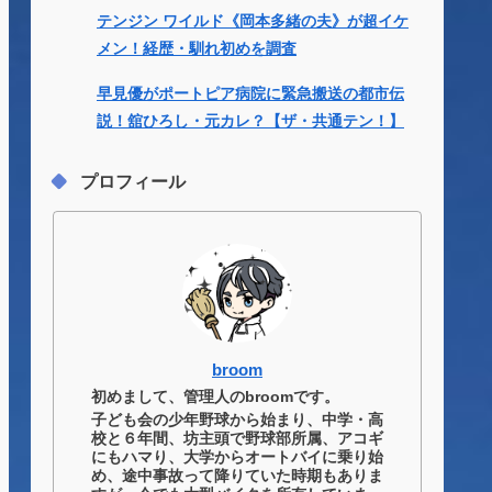
テンジン ワイルド《岡本多緒の夫》が超イケ
メン！経歴・馴れ初めを調査
早見優がポートピア病院に緊急搬送の都市伝
説！舘ひろし・元カレ？【ザ・共通テン！】
プロフィール
broom
初めまして、管理人のbroomです。
子ども会の少年野球から始まり、中学・高
校と６年間、坊主頭で野球部所属、アコギ
にもハマり、大学からオートバイに乗り始
め、途中事故って降りていた時期もありま