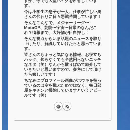
すが、今でも大型バイクを所有していま
す。
今は小学生の息子が一人、仕事が忙しい奥
さんの代わりに日々悪戦苦闘しています！
そんなこんなで、メジャーリーグ〜
MotoGP、芸能〜宇宙〜日常のなんだこ
れ？情報まで、大好物が目白押し！
そんな視点からいま話題のニュースを取り
上げたり、解説していけたらと思っていま
す。
皆さんのちょっと気になる情報、お役立ち
ハック、知らなくても全然困らないニッチ
なネタ（笑）なんかも散りばめて紹介して
いきたいと思いますので、参考にして頂け
たら嬉しいです！
ちなみにプロフィール画像がホウキを持っ
ているのは空を飛ぶためではなく、毎日部
屋をキチンと掃除していますというアピー
ルです（笑）