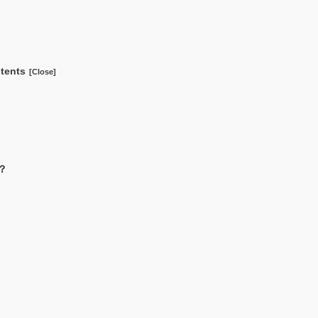
tents
？