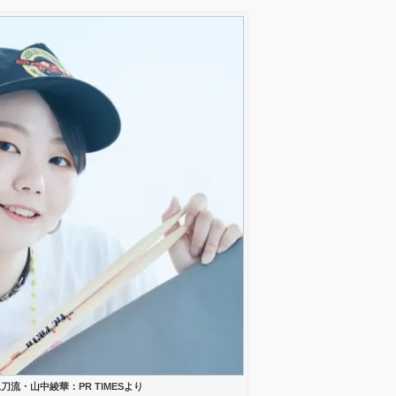
流・山中綾華：PR TIMESより