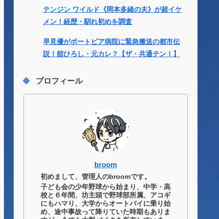
テンジン ワイルド《岡本多緒の夫》が超イケ
メン！経歴・馴れ初めを調査
早見優がポートピア病院に緊急搬送の都市伝
説！舘ひろし・元カレ？【ザ・共通テン！】
プロフィール
broom
初めまして、管理人のbroomです。
子ども会の少年野球から始まり、中学・高
校と６年間、坊主頭で野球部所属、アコギ
にもハマり、大学からオートバイに乗り始
め、途中事故って降りていた時期もありま