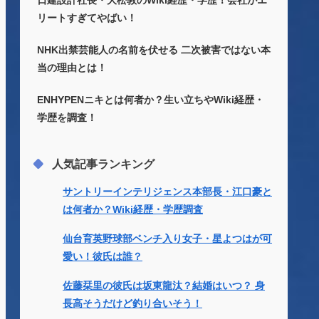
日建設計社長・大松敦のWiki経歴・学歴！会社がエ
リートすぎてやばい！
NHK出禁芸能人の名前を伏せる 二次被害ではない本
当の理由とは！
ENHYPENニキとは何者か？生い立ちやWiki経歴・
学歴を調査！
人気記事ランキング
サントリーインテリジェンス本部長・江口豪と
は何者か？Wiki経歴・学歴調査
仙台育英野球部ベンチ入り女子・星よつはが可
愛い！彼氏は誰？
佐藤栞里の彼氏は坂東龍汰？結婚はいつ？ 身
長高そうだけど釣り合いそう！