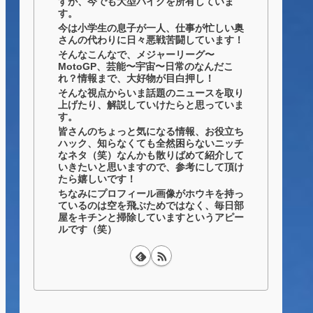
すが、今でも大型バイクを所有していま
す。
今は小学生の息子が一人、仕事が忙しい奥
さんの代わりに日々悪戦苦闘しています！
そんなこんなで、メジャーリーグ〜
MotoGP、芸能〜宇宙〜日常のなんだこ
れ？情報まで、大好物が目白押し！
そんな視点からいま話題のニュースを取り
上げたり、解説していけたらと思っていま
す。
皆さんのちょっと気になる情報、お役立ち
ハック、知らなくても全然困らないニッチ
なネタ（笑）なんかも散りばめて紹介して
いきたいと思いますので、参考にして頂け
たら嬉しいです！
ちなみにプロフィール画像がホウキを持っ
ているのは空を飛ぶためではなく、毎日部
屋をキチンと掃除していますというアピー
ルです（笑）