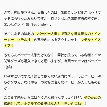
さて、神田愛花さんが目指したのは、米国ロサンゼルスはハリウ
ッドにも行ったみたいですが、ロサンゼルス国際空港のすぐ南、
エルセグンド（El Segundo）。
そこにあるのはあの
「バービー人形」で有名な世界最大のトイメ
ーカー「マテル社」
の敷地内にあるアウトレット、
マテルトイス
トア！
もちろんバービー人形だけでなく、同社が扱っている各種トイや
関連グッズも購入できると思いますが、今回のテーマはバービー
（笑）
いやすごいですね！決して狭くない店内にズラーっとバービーや
らケンやら、なにやら一つの箱に色んなバービーが入ったものと
か…
ここまで来たからにはたくさん買うんでしょうけど、
そのための
節約として、ホテルでの食事はなんと「赤いきつね」
！