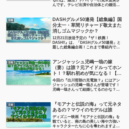
るのは、婚活アドバイザーの荒木直美さ
んです。テレビ出演や自治体との婚活支
援など、活躍の場は全国規模。今回はそ
んな荒木直美さんの、学歴・経歴・結婚
（旦那さんや子供）・その他プロフィー
DASHグルメ50連発【総集編】国
芸能
ルについて、ちょっと見ていきたいと思
分太一・草間リチャード敬太また
います！
消しゴムマジックか？
12月21日放送予定の『ザ！鉄腕！
DASH!!』は、「DASHグルメ50連発」と
題した総集編企画！これまで番組内で誕
生した数々のDASHグルメを一気に振り
返る内容となっています。あの料理また
見たい！と期待する声がある一方で、ネ
アンジャッシュ児嶋一哉の嫁
芸能
ットではまた「消しゴムマジク発動
（妻）は誰？元アイドルってホン
か！？」と注目が集まっているようで
ト！？馴れ初めが気になる！【出
す。
川哲朗の充電旅】
今回の『出川哲朗の充電旅？』にはアン
ジャッシュの児嶋一哉さんが登場です！
児嶋一哉さんって結婚してるのかな？っ
てちょっと調べたら、なんと元アイドル
の坪井志津香さんと結婚されてたんです
ね！というわけで今日はアンジャッシュ
『モアナと伝説の海』って元ネタ
芸能
児嶋一哉さんと元アイドル坪井志津香さ
あるの？マウイのモデルは誰
んの「馴れ初め」を見ていきたいと思い
ディズニー映画『モアナと伝説の海』を
ます！
観ていると、南の島の美しい海や力強い
キャラクターたちに心を奪われますよ