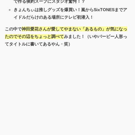
で作る倹約スープにスタジオ驚愕！？
きょんちぃは推しグッズを爆買い！嵐からSixTONESまでア
イドルだらけのある場所にテレビ初潜入！
この中で
神田愛花さんが愛してやまない「あるもの」が気になっ
たのでその辺をちょっと調べて
みました！（いやバービー人形っ
てタイトルに書いてあるやん・笑）