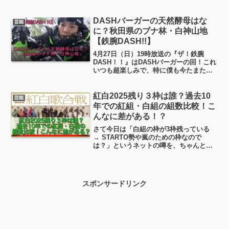
ね。特に半神半人のマウイは印象的な存
在です。でも、この物語には原作がある
のか、マウイのモデルは実在するのか、
DASHバーガーの天然酵母はな
芸能
気になったことはありません...
に？秋田県のブナ林・白神山地
【鉄腕DASH!!】
4月27日（日）19時放送の『ザ！鉄腕
DASH！！』はDASHバーガーの回！これ
いつも超楽しみで、特に僕も今たまたま
なんですけど、自家製パンに凝っていま
して（笑）最初はどこにでもスーパーで
売っているドライイースト（こんなの↓や
紅白2025残り３枠は誰？過去10
芸能
こんなの↓↓）...
年での紅組・白組の組数比較！こ
んなに差がある！？
さて今日は「白組の枠が3枠残っている
→ STARTO勢や嵐のための枠なので
は？」というネットの噂を、ちゃんと調
べてデータ化してから、ゆるっと解説し
てみます。結論を先に言うと、「確か
に“枠が少ない”のは事実。でも“誰のため
に空けた”かはまだ...
スポンサードリンク