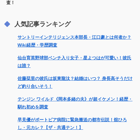
査！
人気記事ランキング
サントリーインテリジェンス本部長・江口豪とは何者か？
Wiki経歴・学歴調査
仙台育英野球部ベンチ入り女子・星よつはが可愛い！彼氏
は誰？
佐藤栞里の彼氏は坂東龍汰？結婚はいつ？ 身長高そうだけ
ど釣り合いそう！
テンジン ワイルド《岡本多緒の夫》が超イケメン！経歴・
馴れ初めを調査
早見優がポートピア病院に緊急搬送の都市伝説！舘ひろ
し・元カレ？【ザ・共通テン！】