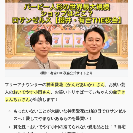
櫻井・有吉THE夜会公式サイトより
フリーアナウンサーの
神田愛花（かんだあいか）さん
、お笑い芸
人の
おいでやす小田さん
、お笑いトリオぱーてぃちゃんの
金子き
ょんちぃさん
が出演します！
もったいないことが大嫌いな神田愛花は1泊3日でロサンゼル
スへ！愛してやまないあるものを爆買い！
貧乏性・おいでやす小田の捨てられない愛用品とは！？自宅