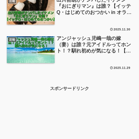
芸能
『おにぎりマン』は誰？【イッテ
Q・はじめてのおつかい in オラン
ダ】
2025.11.30
アンジャッシュ児嶋一哉の嫁
芸能
（妻）は誰？元アイドルってホン
ト！？馴れ初めが気になる！【出
川哲朗の充電旅】
2025.11.29
スポンサードリンク