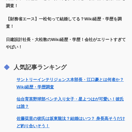
調査！
【財務省エース】一松旬って結婚してる？Wiki経歴・学歴を調
査！
日建設計社長・大松敦のWiki経歴・学歴！会社がエリートすぎて
やばい！
人気記事ランキング
サントリーインテリジェンス本部長・江口豪とは何者か？
Wiki経歴・学歴調査
仙台育英野球部ベンチ入り女子・星よつはが可愛い！彼氏
は誰？
佐藤栞里の彼氏は坂東龍汰？結婚はいつ？ 身長高そうだけ
ど釣り合いそう！