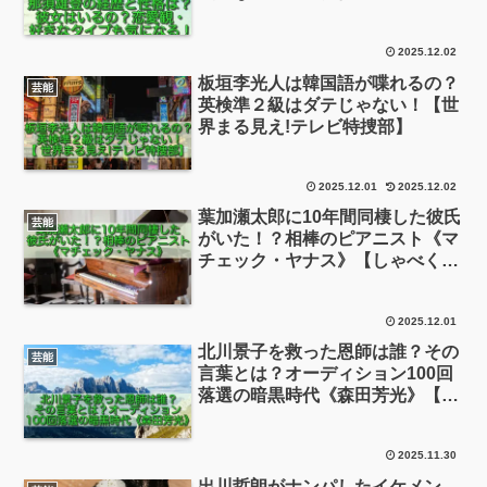
2025.12.02
板垣李光人は韓国語が喋れるの？
芸能
英検準２級はダテじゃない！【世
界まる見え!テレビ特捜部】
2025.12.01
2025.12.02
葉加瀬太郎に10年間同棲した彼氏
芸能
がいた！？相棒のピアニスト《マ
チェック・ヤナス》【しゃべくり
007】
2025.12.01
北川景子を救った恩師は誰？その
芸能
言葉とは？オーディション100回
落選の暗黒時代《森田芳光》【日
曜日の初耳学】
2025.11.30
出川哲朗がナンパしたイケメン