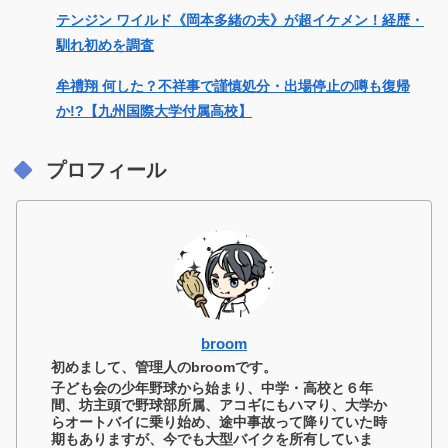
テンジン ワイルド《岡本多緒の夫》が超イケメン！経歴・
馴れ初めを調査
牟禮翔 何した？不祥事で謹慎処分・出場停止の噂も復帰
か!?【九州国際大学付属高校】
プロフィール
broom
初めまして、管理人のbroomです。
子ども会の少年野球から始まり、中学・高校と６年
間、坊主頭で野球部所属、アコギにもハマり、大学か
らオートバイに乗り始め、途中事故って降りていた時
期もありますが、今でも大型バイクを所有していま