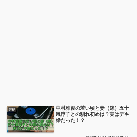
中村雅俊の若い頃と妻（嫁）五十
芸能
嵐淳子との馴れ初めは？実はデキ
婚だった！？