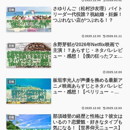
2025.12.04
2026.05.02
さゆりんご（松村沙友理）バイト
芸能
リーダー代役誰？祝結婚・妊娠！
つぶれない店がつぶれる！？
2025.12.03
2026.01.11
永野芽郁が2026年Netflix映画で
芸能
主演！？あらすじ・ネタバレレビ
ュー・感想！【僕の狂ったフェミ
彼女】
2025.12.03
板垣李光人が声優を務める最新ア
芸能
ニメ映画あらすじとネタバレレビ
ュー・感想！【ペリリュー －楽
園のゲルニカ－】
2025.12.02
2025.12.03
那須雄登の経歴と性格は？彼女は
芸能
いるの？恋愛観・好きなタイプも
気になる！【世界仰天ニュース】