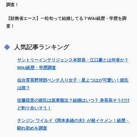
調査！
【財務省エース】一松旬って結婚してる？Wiki経歴・学歴を調
査！
人気記事ランキング
サントリーインテリジェンス本部長・江口豪とは何者か？
Wiki経歴・学歴調査
仙台育英野球部ベンチ入り女子・星よつはが可愛い！彼氏
は誰？
佐藤栞里の彼氏は坂東龍汰？結婚はいつ？ 身長高そうだけ
ど釣り合いそう！
テンジン ワイルド《岡本多緒の夫》が超イケメン！経歴・
馴れ初めを調査