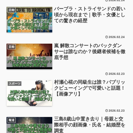
2026.02.24
バーブラ・ストライサンドの若い
芸能
頃から現在まで｜歌手・女優とし
ての驚きの経歴
2026.02.24
嵐 解散コンサートのバックダン
芸能
サーは誰なのか？後継者候補を徹
底予想
2026.02.23
村瀬心椛の同級生は誰？パブリッ
スポーツ
クビューイングで可愛いと話題！
【画像アリ】
2026.02.23
三島8歳山中置き去り｜母親と交
報道
際相手の顔画像・氏名・結婚歴を
調査