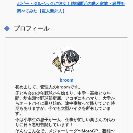
ボビー・ダルベックに彼女！結婚間近の噂と家族・経歴を
調べてみた【巨人新外人】
プロフィール
broom
初めまして、管理人のbroomです。
子ども会の少年野球から始まり、中学・高校と６年
間、坊主頭で野球部所属、アコギにもハマり、大学か
らオートバイに乗り始め、途中事故って降りていた時
期もありますが、今でも大型バイクを所有していま
す。
今は小学生の息子が一人、仕事が忙しい奥さんの代わ
りに日々悪戦苦闘しています！
そんなこんなで、メジャーリーグ〜MotoGP、芸能〜