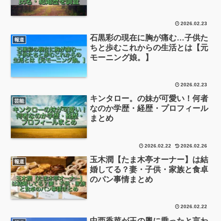
2026.02.23
石黒彩の現在に胸が痛む…子供た
報道
ちと歩むこれからの生活とは【元
モーニング娘。】
2026.02.23
キンタロー。の妹が可愛い！何者
芸能
なのか学歴・経歴・プロフィール
まとめ
2026.02.22
2026.02.26
玉木潤【たま木亭オーナー】は結
報道
婚してる？妻・子供・家族と食卓
のパン事情まとめ
2026.02.22
中西香菜が玉の輿に乗ったと言わ