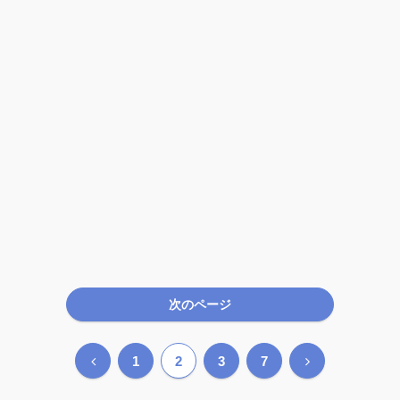
次のページ
前
次
1
2
3
7
へ
へ