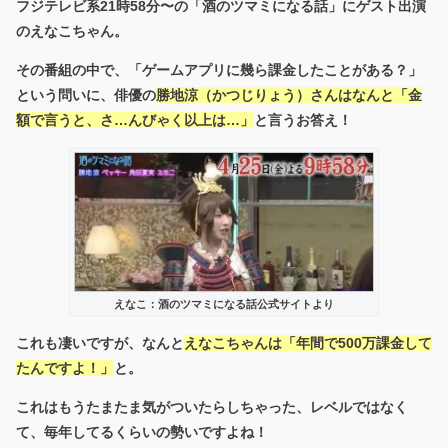
フジテレビ系21時58分〜の「酒のツマミになる話」にゲスト出演
のえなこちゃん。
その番組の中で、「ゲームアプリに幾ら課金したことがある？」
という問いに、俳優の
勝地涼（かつじりょう）さんはなんと「金
額で言うと、さ…んびゃく以上は…」
と言うお答え！
えなこ：酒のツマミになる話公式サイトより
これも凄いですが、なんと
えなこちゃんは「年間で500万課金して
たんですよ！」
と。
これはもうたまたま気がついたらしちゃった、レベルではなく
て、毎年してるくらいの勢いですよね！