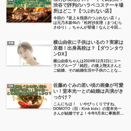
志央梨さんの経歴や馴れ初め、交際エピ
渋谷で評判のハラペコステーキ場
ソードなど、見ていこうと思います！
所はどこ？【つぶれない店】
今回の『坂上＆指原のつぶれない店！』
は元乃木坂46の「松村沙友理（まつむら
さゆり）」ちゃんが登場！なんと今回は
松村沙友理ちゃんがステーキ店の厨房に
入るというから驚きです！予告編を見る
限り、松村沙友理ちゃん、とてもテキパ
横山由依に子供はいるの？実家は
芸能
キとまるでプロの厨房の...
京都！出身高校は？【ダウンタウ
ンDX】
横山由依ちゃんは2024年12月2日にコー
ラスグループ「純烈」の後上翔太さんと
ご結婚、その結婚生活や子供のことな
ど、気になりますよね。ここでは、横山
由依ちゃんの実家や出身高校、結婚後の
生活などなどについて調べていきたいと
佐藤めぐみの若い頃の画像が可愛
芸能
思います！
い！堂本光一との結婚は共演がき
っかけ？
こんにちは！ いやびっくりですね、
DOMOTO（旧：Kink kids）の堂本光一
さんが結婚ですよ！今年9月末に事務所を
退所して芸能界を引退したと言われてい
る「佐藤めぐみ」さんと10年以上の交際
期間を経て、ということでネットで話題