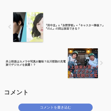
『田中圭』x『永野芽郁』=『キャスター降板？』
『のん』の回は放送できる？
井上咲楽はカメラや写真が趣味？出川哲朗の充電
旅でデジカメを披露！？
コメント
コメントを書き込む