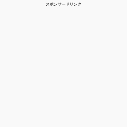
です。そんなわけで今日は佐藤めぐみさ
スポンサードリンク
んの若い頃の画像、見てみましょう！