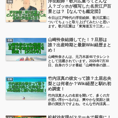
浮世絵師・歌川広重ってどんな
芸能
人？ゴッホが模写した名所江戸百
景とは？【なんでも鑑定団】
今日は江戸時代の浮世絵師、歌川広重に
ついてちょっと取り上げてみたいと思い
ます。歌川広重は「東海道五十三次」で
有名ですね。人間を主役とした画面構成
で、一瞬を切り取ったような躍動感あふ
れる風景画は、国内外の画家たちを魅了
山崎怜奈結婚してた！？旦那は
芸能
しました。そんな江戸の浮世絵師のひと
誰？出産時期と最新Wiki経歴まと
り、歌川広重について見ていこうと思い
め！
ます！
山崎怜奈さんは、元乃木坂46でタレント
として活躍されています。2026年7月30
日、自身のラジオ番組「山崎怜奈の誰か
に話したかったこと。」で第1子妊娠を発
表されました。 「あれ？旦那さんは？」
「結婚してたっけ？」と思った方も多い
竹内涼真の彼女って誰？土居志央
芸能
のではない...
梨とは何者か？Wiki経歴と馴れ初
め調査！
竹内涼真さんの名前を聞いて、多くの方
が思い浮かべるのは、爽やかな笑顔と抜
群の演技力ですよね。そんな竹内涼真さ
んの熱愛報道のお相手は、NHK連ドラ
『虎に翼』で大ブレイクした女優・土居
志央梨さん。この記事では、そんな土居
松村沙友理がステーキで厨房に！
芸能