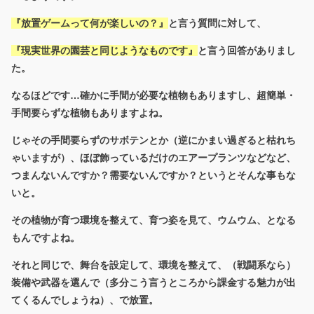
『放置ゲームって何が楽しいの？』
と言う質問に対して、
『現実世界の園芸と同じようなものです』
と言う回答がありまし
た。
なるほどです…確かに手間が必要な植物もありますし、超簡単・
手間要らずな植物もありますよね。
じゃその手間要らずのサボテンとか（逆にかまい過ぎると枯れち
ゃいますが）、ほぼ飾っているだけのエアープランツなどなど、
つまんないんですか？需要ないんですか？というとそんな事もな
いと。
その植物が育つ環境を整えて、育つ姿を見て、ウムウム、となる
もんですよね。
それと同じで、舞台を設定して、環境を整えて、（戦闘系なら）
装備や武器を選んで（多分こう言うところから課金する魅力が出
てくるんでしょうね）、で放置。