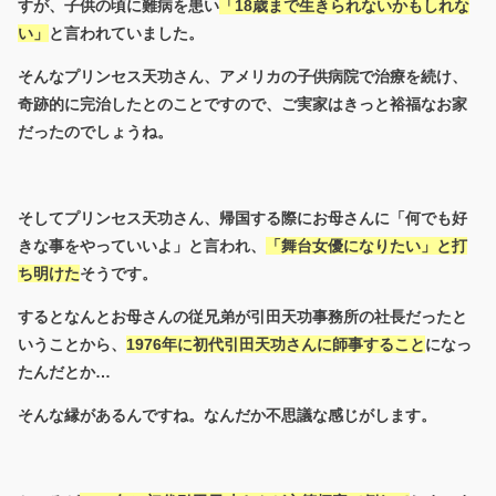
すが、
子供の頃に難病を患い
「18歳まで生きられないかもしれな
い」
と言われていました。
そんなプリンセス天功さん、アメリカの子供病院で治療を続け、
奇跡的に完治したとのことですので、ご実家はきっと裕福なお家
だったのでしょうね。
そしてプリンセス天功さん、帰国する際にお母さんに「何でも好
きな事をやっていいよ」と言われ、
「
舞台女優になりたい
」と打
ち明けた
そうです。
するとなんとお母さんの従兄弟が引田天功事務所の社長だったと
いうことから、
1976年に初代引田天功さんに師事すること
になっ
たんだとか…
そんな縁があるんですね。なんだか不思議な感じがします。