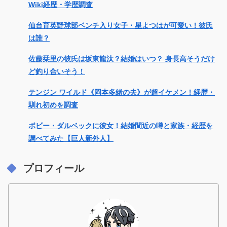
Wiki経歴・学歴調査
仙台育英野球部ベンチ入り女子・星よつはが可愛い！彼氏
は誰？
佐藤栞里の彼氏は坂東龍汰？結婚はいつ？ 身長高そうだけ
ど釣り合いそう！
テンジン ワイルド《岡本多緒の夫》が超イケメン！経歴・
馴れ初めを調査
ボビー・ダルベックに彼女！結婚間近の噂と家族・経歴を
調べてみた【巨人新外人】
プロフィール