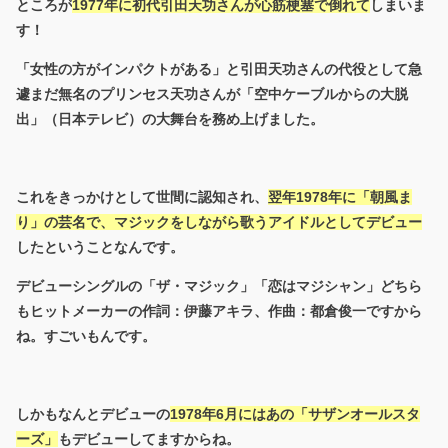
ところが
1977年に初代引田天功さんが心筋梗塞で倒れて
しまいま
す！
「女性の方がインパクトがある」と引田天功さんの代役として急
遽まだ無名のプリンセス天功さんが「空中ケーブルからの大脱
出」（日本テレビ）の大舞台を務め上げました。
これをきっかけとして世間に認知され、
翌年1978年に「朝風ま
り」の芸名で、マジックをしながら歌うアイドルとしてデビュー
したということなんです。
デビューシングルの「ザ・マジック」「恋はマジシャン」どちら
もヒットメーカーの作詞：伊藤アキラ、作曲：都倉俊一ですから
ね。すごいもんです。
しかもなんとデビューの
1978年6月にはあの「サザンオールスタ
ーズ」
もデビューしてますからね。