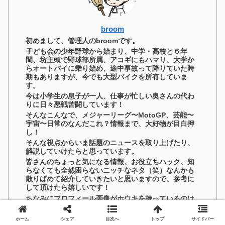
broom
初めまして、管理人のbroomです。
子ども会の少年野球から始まり、中学・高校と６年
間、坊主頭で野球部所属、アコギにもハマり、大学か
らオートバイに乗り始め、途中事故って降りていた時
期もありますが、今でも大型バイクを所有していま
す。
今は小学生の息子が一人、仕事が忙しい奥さんの代わ
りに日々悪戦苦闘しています！
そんなこんなで、メジャーリーグ〜MotoGP、芸能〜
宇宙〜日常のなんだこれ？情報まで、大好物が目白押
し！
そんな視点からいま話題のニュースを取り上げたり、
解説していけたらと思っています。
皆さんのちょっと気になる情報、お役立ちハック、知
らなくても全然困らないニッチなネタ（笑）なんかも
散りばめて紹介していきたいと思いますので、参考に
して頂けたら嬉しいです！
ちなみにプロフィール画像がホウキを持っているのは
空を飛ぶためではなく、毎日部屋をキチンと掃除して
いますというアピールです（笑）
ホーム
シェア
目次へ
トップ
サイドバー