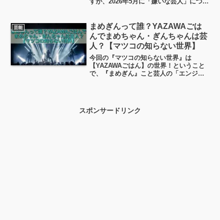
すが、2026年5月に「嫌いな芸人」につい
て語った発言が大きな話題になりました
ね。そして、その話題をさらに広げたの
が、人気YouTuber・ヒカルさんの兄であ
まめぎんって誰？YAZAWAごは
芸能
る「まえす」さんのSNS投稿だったんで
んでまめちゃん・ぎんちゃんは芸
す。一体何があったのか？
人？【マツコの知らない世界】
今回の『マツコの知らない世界』は
【YAZAWAごはん】の世界！ということ
で、『まめぎん』こと芸人の「エンジョ
イまめ」さんと「ぎんちゃん」さんが出
演！このエンジョイまめさんとぎんちゃ
んさんは、芸人のコンビというわけでは
なく、なんとあのロックス...
スポンサードリンク