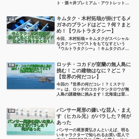
ト・酒々井プレミアム・アウトレット！
なんとこの酒々井プレミアム・アウトレ
ットで男女芸人が即興コンビorトリオを
組んで「おもしろアウトレットの人」に
キムタク・木村拓哉が掛けてるメ
芸能
なりきって有吉の壁を超え...
ガネのブランドはどこ？何？まと
め！【ウルトラタクシー】
今回、木村拓哉＝キムタクがスペシャル
なタクシーでゲストをもてなすという
『ウルトラタクシー』！キムタクのメガ
ネ姿って、見慣れると「あ、これキムタ
クっぽいな」ってなる不思議感がありま
すよね。というわけでここではキムタク
ロッチ・コカドが室蘭の無人島に
芸能
が掛けているメガネの主要ブランドまと
挑む！この建物はなに？どこ？
めを書いてみたいと思います！
【世界の何だコレ】
今回の『世界の何だコレ！？ミステリ
ー』は、ロッチのコカドケンタロウが無
人島の謎建物に挑みます！北海道は室蘭
の海に浮かぶ立ち入り禁止の無人島。な
ぜかこの無人島の頂上に白い奇妙な形の
建物があります。この無人島の謎建物
パンサー尾形の嫌いな芸人・まえ
芸能
に、ロッチのコカドケンタロウ...
す（ヒカル兄）がバラした？何が
あった
パンサーの尾形貴弘さんといえば、明る
いキャラクターで知られるお笑い芸人で