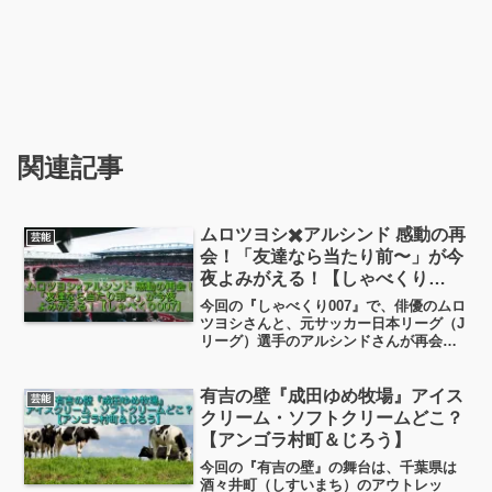
関連記事
ムロツヨシ✖️アルシンド 感動の再
芸能
会！「友達なら当たり前〜」が今
夜よみがえる！【しゃべくり
007】
今回の『しゃべくり007』で、俳優のムロ
ツヨシさんと、元サッカー日本リーグ（J
リーグ）選手のアルシンドさんが再会す
ると話題になっています。この組み合わ
せを聞いただけで、「えっ、どういう関
係？」と気になった方も多いのではない
有吉の壁『成田ゆめ牧場』アイス
芸能
でしょうか。さらにあの名フレーズ
クリーム・ソフトクリームどこ？
――「友達なら当たり前〜」です。これ
【アンゴラ村町＆じろう】
は楽しみ！
今回の『有吉の壁』の舞台は、千葉県は
酒々井町（しすいまち）のアウトレッ