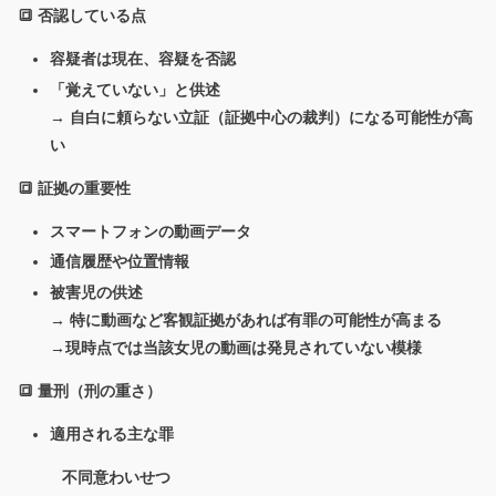
🔳 否認している点
容疑者は現在、容疑を否認
「覚えていない」と供述
→ 自白に頼らない立証（証拠中心の裁判）になる可能性が高
い
🔳 証拠の重要性
スマートフォンの動画データ
通信履歴や位置情報
被害児の供述
→ 特に動画など客観証拠があれば有罪の可能性が高まる
→現時点では当該女児の動画は発見されていない模様
🔳 量刑（刑の重さ）
適用される主な罪
不同意わいせつ