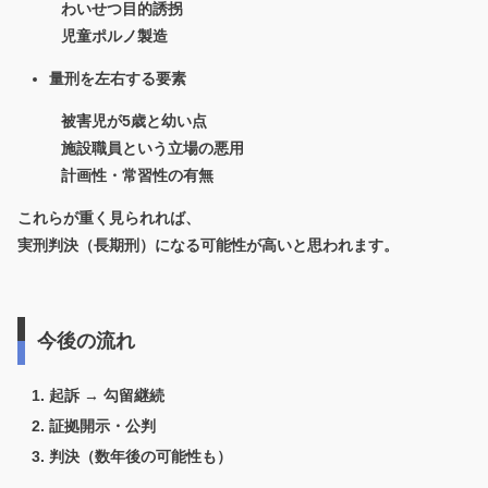
わいせつ目的誘拐
児童ポルノ製造
量刑を左右する要素
被害児が5歳と幼い点
施設職員という立場の悪用
計画性・常習性の有無
これらが重く見られれば、
実刑判決（長期刑）になる可能性が高いと思われます。
今後の流れ
起訴 → 勾留継続
証拠開示・公判
判決（数年後の可能性も）