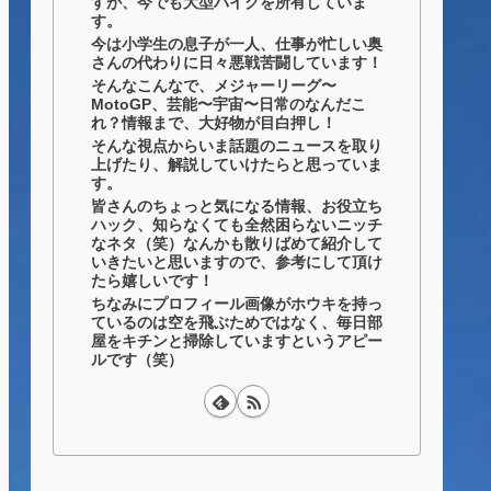
すが、今でも大型バイクを所有していま
す。
今は小学生の息子が一人、仕事が忙しい奥
さんの代わりに日々悪戦苦闘しています！
そんなこんなで、メジャーリーグ〜
MotoGP、芸能〜宇宙〜日常のなんだこ
れ？情報まで、大好物が目白押し！
そんな視点からいま話題のニュースを取り
上げたり、解説していけたらと思っていま
す。
皆さんのちょっと気になる情報、お役立ち
ハック、知らなくても全然困らないニッチ
なネタ（笑）なんかも散りばめて紹介して
いきたいと思いますので、参考にして頂け
たら嬉しいです！
ちなみにプロフィール画像がホウキを持っ
ているのは空を飛ぶためではなく、毎日部
屋をキチンと掃除していますというアピー
ルです（笑）