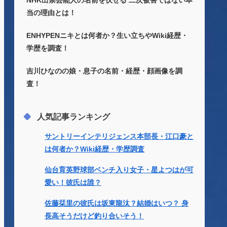
NHK出禁芸能人の名前を伏せる 二次被害ではない本
当の理由とは！
ENHYPENニキとは何者か？生い立ちやWiki経歴・
学歴を調査！
吉川ひなのの娘・息子の名前・経歴・顔画像を調
査！
人気記事ランキング
サントリーインテリジェンス本部長・江口豪と
は何者か？Wiki経歴・学歴調査
仙台育英野球部ベンチ入り女子・星よつはが可
愛い！彼氏は誰？
佐藤栞里の彼氏は坂東龍汰？結婚はいつ？ 身
長高そうだけど釣り合いそう！