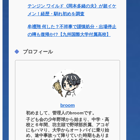
テンジン ワイルド《岡本多緒の夫》が超イケ
メン！経歴・馴れ初めを調査
牟禮翔 何した？不祥事で謹慎処分・出場停止
の噂も復帰か!?【九州国際大学付属高校】
プロフィール
broom
初めまして、管理人のbroomです。
子ども会の少年野球から始まり、中学・高
校と６年間、坊主頭で野球部所属、アコギ
にもハマり、大学からオートバイに乗り始
め、途中事故って降りていた時期もありま