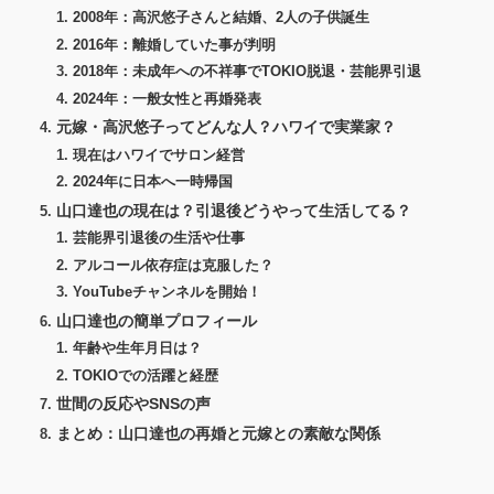
2008年：高沢悠子さんと結婚、2人の子供誕生
2016年：離婚していた事が判明
2018年：未成年への不祥事でTOKIO脱退・芸能界引退
2024年：一般女性と再婚発表
元嫁・高沢悠子ってどんな人？ハワイで実業家？
現在はハワイでサロン経営
2024年に日本へ一時帰国
山口達也の現在は？引退後どうやって生活してる？
芸能界引退後の生活や仕事
アルコール依存症は克服した？
YouTubeチャンネルを開始！
山口達也の簡単プロフィール
年齢や生年月日は？
TOKIOでの活躍と経歴
世間の反応やSNSの声
まとめ：山口達也の再婚と元嫁との素敵な関係