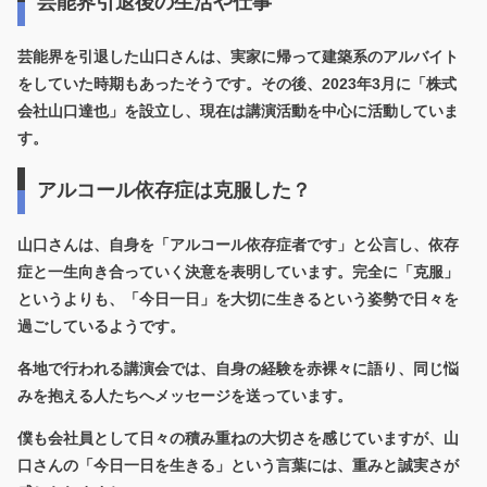
芸能界引退後の生活や仕事
芸能界を引退した山口さんは、実家に帰って建築系のアルバイト
をしていた時期もあったそうです。その後、2023年3月に「株式
会社山口達也」を設立し、現在は講演活動を中心に活動していま
す。
アルコール依存症は克服した？
山口さんは、自身を「アルコール依存症者です」と公言し、依存
症と一生向き合っていく決意を表明しています。完全に「克服」
というよりも、
「今日一日」を大切に生きる
という姿勢で日々を
過ごしているようです。
各地で行われる講演会では、自身の経験を赤裸々に語り、同じ悩
みを抱える人たちへメッセージを送っています。
僕も会社員として日々の積み重ねの大切さを感じていますが、山
口さんの「今日一日を生きる」という言葉には、重みと誠実さが