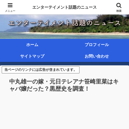
エンターテイメント話題のニュース
メニュー
検索
ホーム
プロフィール
サイトマップ
お問い合わせ
当ページのリンクには広告が含まれています。
中丸雄一の嫁・元日テレアナ笹崎里菜はキ
ャバ嬢だった？黒歴史を調査！