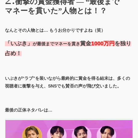
衝撃の賞金獲得者 — “最後まで
マネーを貫いた”人物とは！？
なんとその人物とは… もうお分かりですよね（笑）
「いぶき」
賞金
1000万円
を独り
が最後までマネーを貫き
占め！
いぶきが“ラブ”を装いながら最終的に賞金を得る結末は、多くの
視聴者に衝撃を与え、SNSでも賛否の声が飛び交いました。
最後の正体ネタバレは…