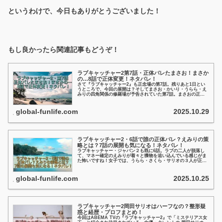
というわけで、今日もありがとうございました！
もし良かったら関連記事もどうぞ！
ラブキャッチャー2第7話・正体バレたまさお！まさか
の…8話で正体変更！ネタバレ！
さて『ラブキャッチャー2』も正念場の第7話。残りあと1日とい
うところで、今回の展開は？そしてまさお・かいり・うらら・え
みりの四角関係の修羅場が予告されていた第7話。まさおの正体
が判明するこの回で、最終回の展開はどうなるのでしょう？この
辺の予想含め、ちょっと見ていこうと思います！
global-funlife.com
2025.10.29
ラブキャッチャー2・6話で誰の正体バレ？えみりの策
略とは？7話の展開も気になる！ネタバレ！
ラブキャッチャー・ジャパン２も既に6話。ラブの二人が脱落し
て、マネー確定のえみりが着々と獲物を追い込んでいる感じがま
た怖いですね！女子では、うらら・さくら・サリオの３人が正体
不明。男子では、いぶき・かいり・ためくに・まさおの４人が不
明と、そ...
global-funlife.com
2025.10.25
ラブキャッチャー2岡田サリオはハーフなの？整形疑
惑と経歴・プロフまとめ！
今回はABEMA TVの『ラブキャッチャー2』で「ミステリアス女