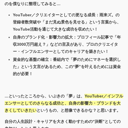
のを僕なりに整理してみると…
YouTuber／クリエイターとしての更なる成長：雨来ズ。の
登録者数突破や「まだ見ぬ景色を見せる」という言葉から、
YouTube活動を通じて大きな成功を収めたい！
自身のブランド化・影響力の拡大：プロフィール記事で「年
収3000万円超え？」などの言及があり、プロのクリエイタ
ー・インフルエンサーとしてのキャリアを築きたい！
資金的な基盤の確立：番組内で「夢のためにマネーを選択し
た」という文言があるため、この“夢”を叶えるためには資金
的が必要！
…といったところから、いぶきの「夢」は、
YouTuber／インフル
エンサーとしてのさらなる成功と、自身の影響力・ブランドを大
きくしていきたい
というもの、と想像できるかな？と思います。
自分の人生設計・キャリアを大きく動かすための“決断”としての