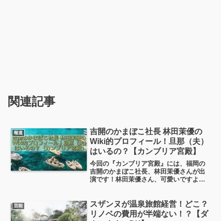
関連記事
吉開のかまぼこ社長 林田茉優の
報道
Wiki的プロフィール！旦那（夫）
はいるの？【カンブリア宮殿】
今回の『カンブリア宮殿』には、福岡の
吉開のかまぼこ社長、林田茉優さんが出
演です！林田茉優さん、可愛いですよ
ね？ ご結婚されてるのかな？旦那さんい
るのかな？気になりますよね！そんな話
や林田茉優さんの経歴、どんなかまぼこ
スザンヌが温泉旅館経営！どこ？
芸能
屋さんなの？というあたりについて、ち
リノベの費用が半端ない！？【ダ
ょっと調べてみました！