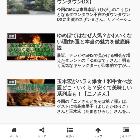
ウンタウンDX】
今回のMCは東野幸治（ひがしのこうじ）
となるダウンタウン不在のダウンタウン
DXに出演のスザンヌさん。リノベーショ
ンした実家がおしゃれだと知れ渡ってい
ますが、最近はなんと閉館していた元旅
館を購入してリノベーション、旅館の女
ゆめぽてはなぜ人気？かわいくな
芸能
将となったことでも有...
い理由5選と本当の魅力を徹底解
説
最近、テレビやSNSで見かける機会が増
えたタレントの「ゆめぽて」さん！明る
く元気なキャラクターが印象的ですが、
検索してみると「ゆめぽて なぜ人気」
「かわいくない」といった、少し気にな
るワードが出てきます。人気がある一方
玉木宏がハラミ爆食！和牛食べ放
芸能
で、なぜこうした声が出てくるのでしょ
題どこ・いくら？安くて美味しい
うか？ちょっと見ていこうと思います！
系列店も！【ニノさん】
今回の『ニノさんとあそぼ第７弾』は、
ゲストに吉高由里子（よしたかゆりこ）
さんと玉木宏（たまきひろし）さんを迎
えてにぎやかに2時間スペシャルです！玉
木宏さんとニノくんは、1999年のドラマ
「あぶない放課後」で共演以来、もう６
長濱ねる大学受験に失敗して結
芸能
回も共演しているよ...
婚？欅坂46出身【ポツンと一軒家
ホーム
シェア
目次へ
トップ
サイドバー
3時間SP】