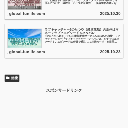
王」と紹介され注目されている、女優・タレントの 岡田サリオ
さんについて、経歴や「ハーフの可能性」「美容整形の噂」など
ちょっと気になるところをを調べてみました！良かったら最後ま
でお付き合いくださいね！
global-funlife.com
2025.10.30
ラブキャッチャー2のたつや（飛見龍哉）の正体はマ
ネー？ラブ？エピソード５ネタバレ
この9月から始まっている動画配信サービスABEMAの恋愛・リア
リティーショー『ラブキャッチャー・ジャパン２』もすでにエピ
ソード５。エピソードは全部で8話。この8話の中で（８日間
で）、「ラブ」を求める同士を見極められばカップル成立。「マ
ネー」...
global-funlife.com
2025.10.23
芸能
スポンサードリンク