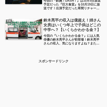
今回の『鉄腕！DASH！』は10月5日放送
予定だった『巨大食堂』を10月19日に放
送です！出演予定だった草間リチャード
敬太さん部分は『全カット』の編集が施
されるのでは？と思いますが…というこ
とで、このある人物の「全カット編集」
鈴木亮平の収入は億超え！姉さん
芸能
ってどんな風にやるんでしょうか？「消
女房はいくつ年上で子供はどこの
しゴムマジック」って簡単なんでしょう
中学へ？【いくらかわかる金？】
か？
今回の『いくらかわかる金？』には人気
俳優の鈴木亮平さんが初登場！鈴木亮平
さんの収入、気になりますよね？また鈴
木亮平さんは結婚されていて、いくつ年
上のどんな奥さんなのか？ 娘さんはど
この中学校に通っているのか？その辺ち
ょっと調べてみました。
スポンサードリンク