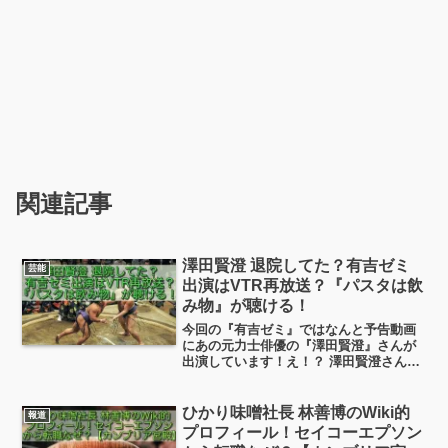
関連記事
澤田賢澄 退院してた？有吉ゼミ
芸能
出演はVTR再放送？『パスタは飲
み物』が聴ける！
今回の『有吉ゼミ』ではなんと予告動画
にあの元力士俳優の『澤田賢澄』さんが
出演しています！え！？ 澤田賢澄さん、
あの緊急搬送から回復して退院してた
の？とびっくりしたのですが… 公式報
道では「目を開けて声かけに反応できる
ひかり味噌社長 林善博のWiki的
報道
まで回復してきた」とのこと。今回出演
プロフィール！セイコーエプソン
の澤田賢澄さんは以前のVTRの再放送分