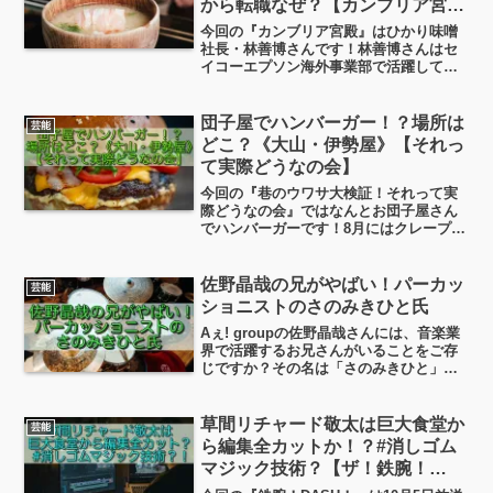
から転職なぜ？【カンブリア宮
なのかな？
殿】
今回の『カンブリア宮殿』はひかり味噌
社長・林善博さんです！林善博さんはセ
イコーエプソン海外事業部で活躍してい
ましたが、ひかり味噌の創業家に戻って
きました。なぜ？林善博さんの経歴や結
婚しているの？などなど、気になりまし
団子屋でハンバーガー！？場所は
芸能
たので調べてみました。
どこ？《大山・伊勢屋》【それっ
て実際どうなの会】
今回の『巷のウワサ大検証！それって実
際どうなの会』ではなんとお団子屋さん
でハンバーガーです！8月にはクレープも
売っていたというこのお団子屋さん、そ
して今月はハンバーガーを売るというお
店の場所はどこ？というあたりをちょっ
佐野晶哉の兄がやばい！パーカッ
芸能
と調べましたので、良かったら覗いてい
ショニストのさのみきひと氏
ってくださいね！
Aぇ! groupの佐野晶哉さんには、音楽業
界で活躍するお兄さんがいることをご存
じですか？その名は「さのみきひと」さ
ん。パーカッショニストとして世界レベ
ルの実力を持ったヤバすぎる腕前の持ち
主なんです！この記事では、さのみきひ
草間リチャード敬太は巨大食堂か
芸能
とさんのその「ヤバさ」の正体、兄弟仲
ら編集全カットか！？#消しゴム
などについて、見ていきます！
マジック技術？【ザ！鉄腕！
DASH！】