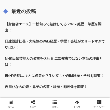
最近の投稿
【財務省エース】一松旬って結婚してる？Wiki経歴・学歴を調
査！
日建設計社長・大松敦のWiki経歴・学歴！会社がエリートすぎて
やばい！
NHK出禁芸能人の名前を伏せる 二次被害ではない本当の理由と
は！
ENHYPENニキとは何者か？生い立ちやWiki経歴・学歴を調査！
吉川ひなのの娘・息子の名前・経歴・顔画像を調査！
人気記事ランキング
ホーム
シェア
目次へ
トップ
サイドバー