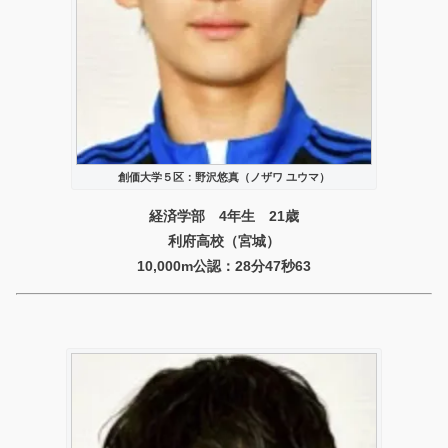
創価大学５区：野沢悠真（ノザワ ユウマ）
経済学部 4年生 21歳
利府高校（宮城）
10,000m公認：28分47秒63