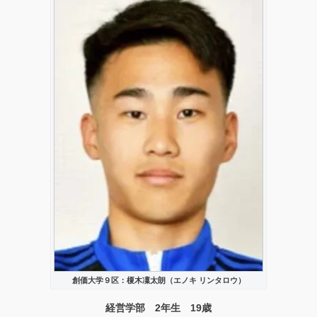
創価大学９区：榎木凜太朗（エノキ リンタロウ）
経営学部 2年生 19歳