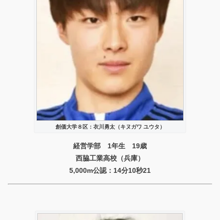
創価大学８区：衣川勇太（キヌガワ ユウタ）
経営学部 1年生 19歳
西脇工業高校（兵庫）
5,000m公認：14分10秒21