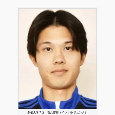
創価大学７区：石丸惇那（イシマル ジュンナ）