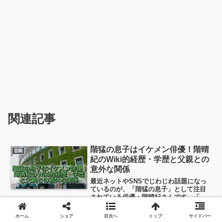
関連記事
階猛の息子はイケメン俳優！階晴
芸能
紀のWiki的経歴・学歴と父親との
意外な関係
最近ネットやSNSでじわじわ話題になっ
ているのが、「階猛の息子」として注目
されている俳優・階晴紀さんです。「政
治家の息子＝二世タレント？」と思われ
がちですが、かなり地道で努力型の人物
ホーム
シェア
目次へ
トップ
サイドバー
像が浮かび上がってきます。今日はそん