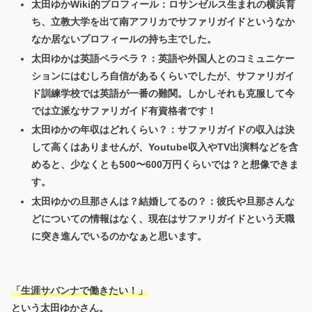
太田ゆかWiki的プロフィール：ロサンゼルス生まれの横浜育
ち、立教大学を出て南アフリカでサファリガイドというなか
なか居ないプロフィールの持ち主でした。
太田ゆかは英語ペラペラ？：英語や外国人とのコミュニケー
ションにはむしろ自信があるくらいでしたが、サファリガイ
ド訓練学校では英語が一番の難関。しかしそれも克服して今
では立派なサファリガイド有資格者です！
太田ゆかの年収はどれくらい？：サファリガイドの収入は決
して高くはありませんが、Youtube収入やTV出演料などを含
めると、少なくとも500〜600万円くらいでは？と想像できま
す。
太田ゆかの旦那さんは？結婚してるの？：彼氏や旦那さんな
どについての情報はなく、現在はサファリガイドという天職
に突き進んでいるのかなぁと思います。
「生涯サバンナで働きたい！」
という太田ゆかさん。