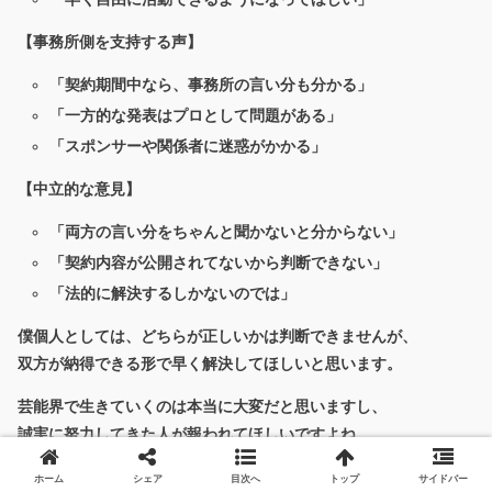
【事務所側を支持する声】
「契約期間中なら、事務所の言い分も分かる」
「一方的な発表はプロとして問題がある」
「スポンサーや関係者に迷惑がかかる」
【中立的な意見】
「両方の言い分をちゃんと聞かないと分からない」
「契約内容が公開されてないから判断できない」
「法的に解決するしかないのでは」
僕個人としては、どちらが正しいかは判断できませんが、
双方が納得できる形で早く解決してほしいと思います。
芸能界で生きていくのは本当に大変だと思いますし、
誠実に努力してきた人が報われてほしいですよね。
スポンサードリンク
ホーム
シェア
目次へ
トップ
サイドバー