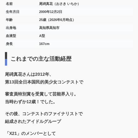
名前
尾碕真花（おさき いちか）
生年月日
2000年12月2日
年齢
25歳（2026年6月時点）
出身地
高知県高知市
血液型
A型
身長
167cm
これまでの主な活動経歴
尾碕真花さんは
2012年、
第13回全日本国民的美少女コンテストで
審査員特別賞を受賞
して芸能界入り。
当時わずか12歳！でした。
その後、コンテストのファイナリストで
結成されたアイドルグループ
「X21」のメンバーとして