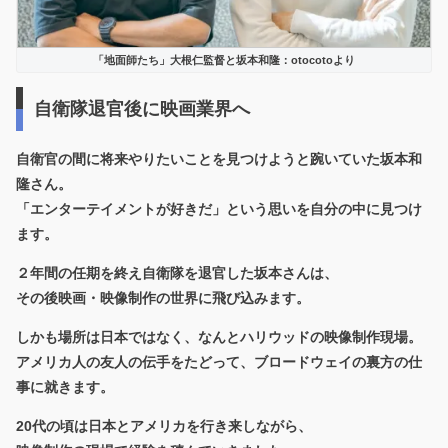
「地面師たち」大根仁監督と坂本和隆：otocotoより
自衛隊退官後に映画業界へ
自衛官の間に将来やりたいことを見つけようと踠いていた坂本和
隆さん。
「エンターテイメントが好きだ」という思いを自分の中に見つけ
ます。
２年間の任期を終え自衛隊を退官した坂本さんは、
その後
映画・映像制作の世界に飛び込みます。
しかも場所は日本ではなく、なんと
ハリウッドの映像制作現場。
アメリカ人の友人の伝手をたどって、ブロードウェイの裏方の仕
事に就きます。
20代の頃は日本とアメリカを行き来しながら、