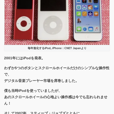
毎年進化するiPod, iPhone：CNET Japanより
2001年には
iPod
を発表。
わずか5つのボタンとスクロールホイールだけのシンプルな操作性
で、
デジタル音楽プレーヤー市場を席巻しました。
僕も当時iPodを使っていましたが、
あのスクロールホイールの心地よい操作感は今でも忘れられませ
ん！
そして2007年、スティーブ・ジョブズとともに