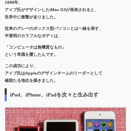
1998年、
アイブ氏がデザインした
iMac G3
が発表されると、
世界中に衝撃が走りました。
従来のグレーのボックス型パソコンとは一線を画す、
半透明のカラフルなボディ
は、
「コンピュータは無機質なもの」
という常識を覆したんです。
この成功により、
アイブ氏はAppleのデザインチームのリーダーとして
確固たる地位を築きました。
iPod、iPhone、iPadを次々と生み出す