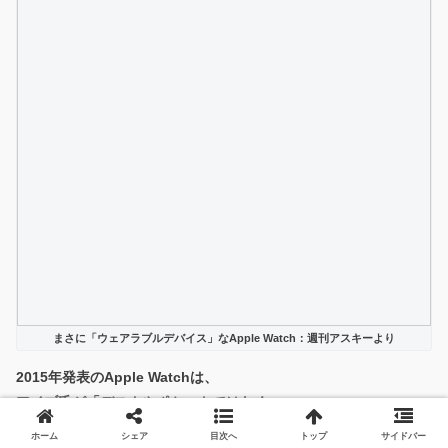
まさに「ウェアラブルデバイス」なApple Watch：週刊アスキーより
2015年発表の
Apple Watch
は、
アイブ氏が「デスクやポケットではなく、
ホーム
シェア
目次へ
トップ
サイドバー
手首に装着する、最もパーソナルなデバイス」