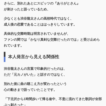
さらに、別れたあとにスピッツの『ありがとさん』
が刺さったと語っているため、
少なくとも渋谷龍太さんの高校時代ではなく、
成人後の恋愛であることははっきりしています。
具体的な交際時期は明言されていませんが、
ファンの間では「かなり真剣な交際だったのでは」と受け止めら
れています。
本人発言から見える関係性
渋谷龍太さんの言葉で印象的だったのは、
ただ「元カノがいた」と話すのではなく、
別れた後に曲の聴こえ方が変わったという
心の動きまで語っていたことです。
「下北沢から1時間歩いて帰る途中、不意に流れてきた歌詞が全部
ぶっ刺さった」