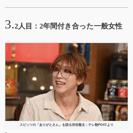
2人目：2年間付き合った一般女性
スピッツの「ありがとさん」を語る渋谷龍太：テレ朝POSTより