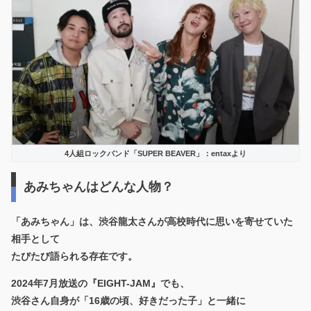
4人組ロックバンド「SUPER BEAVER」：entaxより
あみちゃんはどんな人物？
「あみちゃん」は、渋谷龍太さんが高校時代に思いを寄せていた
相手として
たびたび語られる存在です。
2024年7月放送の『EIGHT-JAM』でも、
渋谷さん自身が「16歳の頃、好きだった子」と一緒に