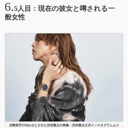
5人目：現在の彼女と噂される一
般女性
交際相手の匂わせとされた渋谷龍太の画像：渋谷龍太公式インスタグラムより