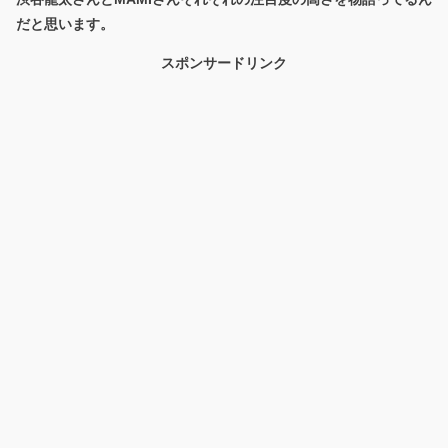
だと思います。
スポンサードリンク