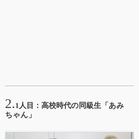
1人目：高校時代の同級生「あみ
ちゃん」