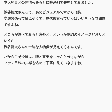
本人発言と公開情報をもとに時系列で整理してみました。
渋谷龍太さんって、あのビジュアルですから（笑）
交遊関係って幅広そうで、歴代彼女っていっぱいいそうな雰囲気
ですよね。
ところが調べてみると意外と、というか歌詞のイメージどおりと
いうか、
渋谷龍太さんの一途な人物像が見えてくるんです。
だからこそ今日は、噂と事実をちゃんと分けながら、
ファン目線の共感も込めて丁寧に見ていきますね。