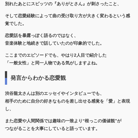
別れたあとにスピッツの『ありがとさん』が刺さったこと、
そして恋愛経験によって曲の受け取り方が大きく変わるという感
覚でした。
恋愛話を暴露っぽく語るのではなく、
音楽体験と地続きで話していたのが印象的でした。
ここまでのエピソードでも、やはり2人目で紹介した
「一般女性」と同一人物である気がしますよね。
発言からわかる恋愛観
渋谷龍太さんは別のエッセイやインタビューでも、
相手のために自分の好きなものを差し出せる感覚を「愛」と表現
し、
また恋愛や人間関係では趣味の一致より“根っこの価値観”が
つながることを大事にしていると語っています。