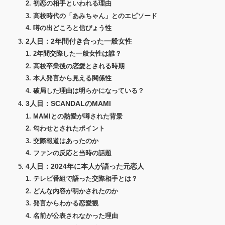
初恋の相手といわれる理由
高校時代の「あみちゃん」とのエピソード
噂の出どころと信ぴょう性
2人目：2年間付き合った一般女性
2年間交際した一般女性は誰？
高校卒業後の恋愛とされる時期
本人発言から見える関係性
破局した理由は明らかになっている？
3人目：SCANDALのMAMI
MAMIとの熱愛が噂された背景
匂わせとされたポイント
交際報道はあったのか
ファンの反応と当時の話題
4人目：2024年に本人が語った元恋人
テレビ番組で語った交際相手とは？
どんな内容が明かされたのか
発言からわかる恋愛観
名前が公表されなかった理由