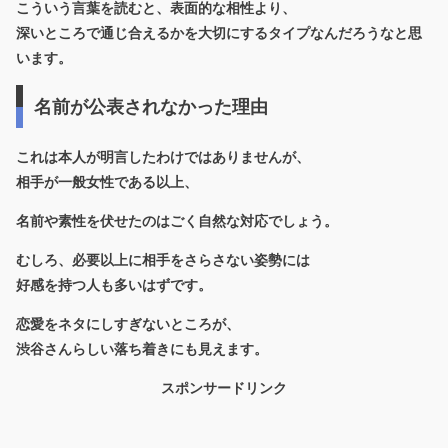
こういう言葉を読むと、表面的な相性より、
深いところで通じ合えるかを大切にするタイプなんだろうなと思
います。
名前が公表されなかった理由
これは本人が明言したわけではありませんが、
相手が一般女性である以上、
名前や素性を伏せたのはごく自然な対応でしょう。
むしろ、必要以上に相手をさらさない姿勢には
好感を持つ人も多いはずです。
恋愛をネタにしすぎないところが、
渋谷さんらしい落ち着きにも見えます。
スポンサードリンク