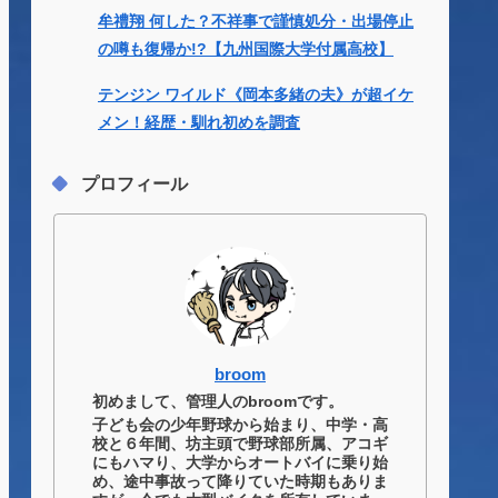
牟禮翔 何した？不祥事で謹慎処分・出場停止
の噂も復帰か!?【九州国際大学付属高校】
テンジン ワイルド《岡本多緒の夫》が超イケ
メン！経歴・馴れ初めを調査
プロフィール
broom
初めまして、管理人のbroomです。
子ども会の少年野球から始まり、中学・高
校と６年間、坊主頭で野球部所属、アコギ
にもハマり、大学からオートバイに乗り始
め、途中事故って降りていた時期もありま