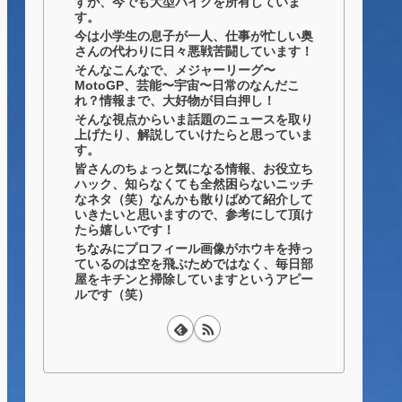
すが、今でも大型バイクを所有していま
す。
今は小学生の息子が一人、仕事が忙しい奥
さんの代わりに日々悪戦苦闘しています！
そんなこんなで、メジャーリーグ〜
MotoGP、芸能〜宇宙〜日常のなんだこ
れ？情報まで、大好物が目白押し！
そんな視点からいま話題のニュースを取り
上げたり、解説していけたらと思っていま
す。
皆さんのちょっと気になる情報、お役立ち
ハック、知らなくても全然困らないニッチ
なネタ（笑）なんかも散りばめて紹介して
いきたいと思いますので、参考にして頂け
たら嬉しいです！
ちなみにプロフィール画像がホウキを持っ
ているのは空を飛ぶためではなく、毎日部
屋をキチンと掃除していますというアピー
ルです（笑）