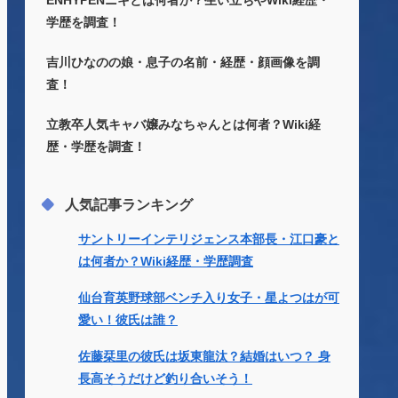
ENHYPENニキとは何者か？生い立ちやWiki経歴・
学歴を調査！
吉川ひなのの娘・息子の名前・経歴・顔画像を調
査！
立教卒人気キャバ嬢みなちゃんとは何者？Wiki経
歴・学歴を調査！
人気記事ランキング
サントリーインテリジェンス本部長・江口豪と
は何者か？Wiki経歴・学歴調査
仙台育英野球部ベンチ入り女子・星よつはが可
愛い！彼氏は誰？
佐藤栞里の彼氏は坂東龍汰？結婚はいつ？ 身
長高そうだけど釣り合いそう！