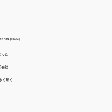
tents
だった
式会社
きく動く