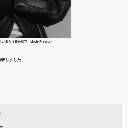
似合う藤井萩花：ModelPressより
発表しました。
す。
で