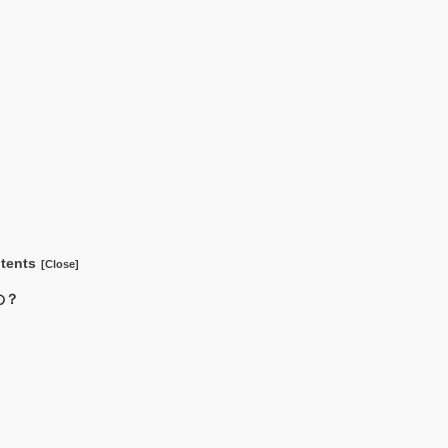
tents
の？