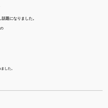
、
表し話題になりました。
との
めました。