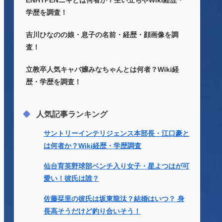
ENHYPENニキとは何者か？生い立ちやWiki経歴・
学歴を調査！
吉川ひなのの娘・息子の名前・経歴・顔画像を調
査！
立教卒人気キャバ嬢みなちゃんとは何者？Wiki経
歴・学歴を調査！
人気記事ランキング
サントリーインテリジェンス本部長・江口豪と
は何者か？Wiki経歴・学歴調査
仙台育英野球部ベンチ入り女子・星よつはが可
愛い！彼氏は誰？
佐藤栞里の彼氏は坂東龍汰？結婚はいつ？ 身
長高そうだけど釣り合いそう！