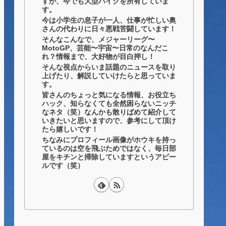
すが、今でも大型バイクを所有していま
す。
今は小学生の息子が一人、仕事が忙しい奥
さんの代わりに日々悪戦苦闘しています！
そんなこんなで、メジャーリーグ〜
MotoGP、芸能〜宇宙〜日常のなんだこ
れ？情報まで、大好物が目白押し！
そんな視点からいま話題のニュースを取り
上げたり、解説していけたらと思っていま
す。
皆さんのちょっと気になる情報、お役立ち
ハック、知らなくても全然困らないニッチ
なネタ（笑）なんかも散りばめて紹介して
いきたいと思いますので、参考にして頂け
たら嬉しいです！
ちなみにプロフィール画像がホウキを持っ
ているのは空を飛ぶためではなく、毎日部
屋をキチンと掃除していますというアピー
ルです（笑）