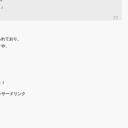
！」
られており、
々や、
う！
ンサードリンク