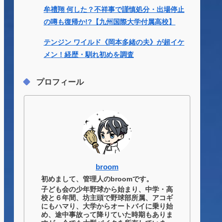
牟禮翔 何した？不祥事で謹慎処分・出場停止
の噂も復帰か!?【九州国際大学付属高校】
テンジン ワイルド《岡本多緒の夫》が超イケ
メン！経歴・馴れ初めを調査
プロフィール
broom
初めまして、管理人のbroomです。
子ども会の少年野球から始まり、中学・高
校と６年間、坊主頭で野球部所属、アコギ
にもハマり、大学からオートバイに乗り始
め、途中事故って降りていた時期もありま