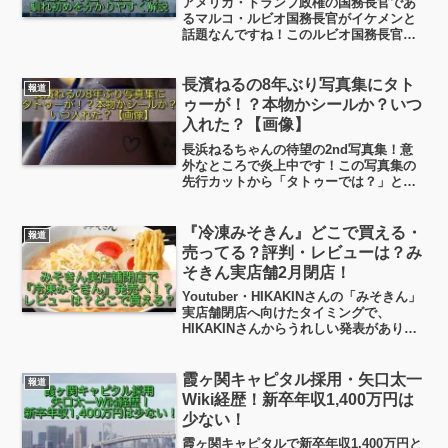
アメリカ・トランプ政権の国務長官であ
るマルコ・ルビオ国務長官がイケメンと
話題なんですね！このルビオ国務長官、
見た目だけじゃなくて、実はストーリー
もなかなか興味深い人物なんです。とい
うわけで今日は、このルビオ国務長官の
長濱ねるの8年ぶり写真集にタト
報道
経歴や人となり、結婚の馴れ初めや家族
ゥーが！？本物かシールか？いつ
についても、じっくりと見ていきたいと
入れた？【画像】
思います。
長浜ねるちゃんの待望の2nd写真集！意
外なところで炎上中です！この写真集の
先行カットから「タトゥーでは？」とフ
ァンが発見！このタトゥーの場所がなん
ともセクシーな場所！アイドルらしから
ぬと賛否両論！本物か？シールか？彫り
『冷凍みそきん』どこで買える・
報道
師出てこい！（笑）
売ってる？評判・レビューは？み
そきん実店舗2月閉店！
Youtuber・HIKAKINさんの「みそきん」
実店舗閉店へ向けたタイミングで、
HIKAKINさんからうれしい発表がありま
した。 なんと「冷凍みそきん」が公式通
販で販売される予定なんです。というわ
けで、今日はこの「冷凍みそきん」につ
霞ヶ関キャピタル採用・矢口太一
報道
いて、ちょっと見ていきたいと思いま
Wiki経歴！新卒年収1,400万円は
す！
少ない！
霞ヶ関キャピタルで新卒年収1,400万円と