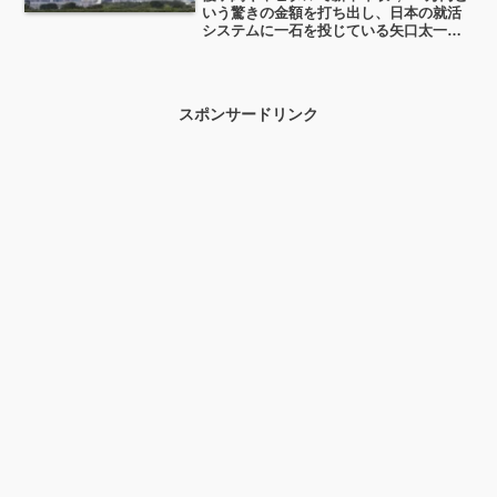
いう驚きの金額を打ち出し、日本の就活
システムに一石を投じている矢口太一さ
ん。「1,400万円は少ない」という発言が
話題ですが、一体どんな方なのでしょ
う？この記事では、矢口太一さんのWiki
経歴や学歴、そして彼が目指す採用の形
スポンサードリンク
について詳しくまとめました！