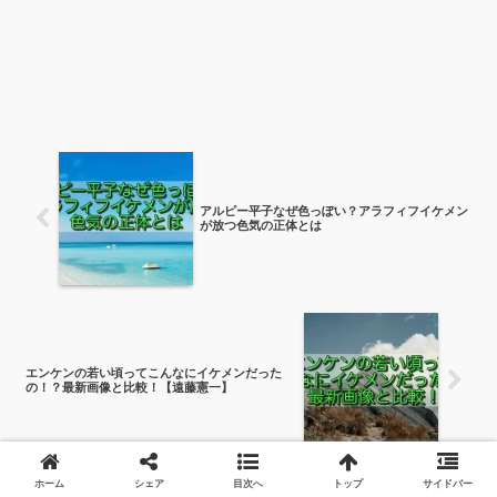
アルピー平子なぜ色っぽい？アラフィフイケメン
が放つ色気の正体とは
エンケンの若い頃ってこんなにイケメンだった
の！？最新画像と比較！【遠藤憲一】
ホーム
シェア
目次へ
トップ
サイドバー