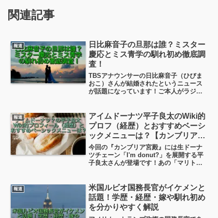
関連記事
日比麻音子の旦那は誰？ミスター
報道
慶応とミス青学の馴れ初め徹底調
査！
TBSアナウンサーの日比麻音子（ひびま
おこ）さんが結婚されたというニュース
が話題になっています！ご本人がラジオ
番組で直接報告したこともあり、「誠実
で素敵」「人柄が出ている」と祝福の声
が続出しています。今日は、日比麻音子
アイムドーナツ平子良太のWiki的
報道
さんの旦那（夫）はどんな人？馴れ初め
プロフ（経歴）とおすすめベーシ
は？について見ていこうと思います！
ックメニューは？【カンブリア宮
殿】
今回の『カンブリア宮殿』には生ドーナ
ツチェーン「I'm donut?」を展開する平
子良太さんが登場です！あの「マリトッ
ツォ」のブームを仕掛けた平子良太さ
ん。今日はこの平子良太さんの経歴や趣
味・嗜好、家族のこと、そしてアイムド
米国ルビオ国務長官がイケメンと
報道
ーナツ？のおすすめベーシックメニュー
話題！学歴・経歴・嫁や馴れ初め
５選を見ていきたいと思います！
を分かりやすく解説