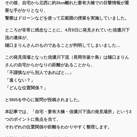
その後、自宅から北西に約3km離れた妻有大橋での目撃情報が重
要な手がかりとなり、
警察はドローンなどを使って広範囲の捜索を実施していました。
ところが非常に残念なことに、4月9日に発見されていた信濃川下
流の遺体が、
樋口まりんさんのものであることが判明してしまいました…
この発見現場となった信濃川下流
（長岡市釜ケ島）
は樋口まりん
さんの自宅からかなりの距離があることから、
「不謹慎ながら別人であればと…」
「遠くない？」
「どんな位置関係？」
とSNSを中心に疑問が投稿されました。
本記事では、「自宅・妻有大橋・信濃川下流の発見場所」という3
つのポイントに焦点を当て、
それぞれの位置関係や距離をわかりやすく整理します。