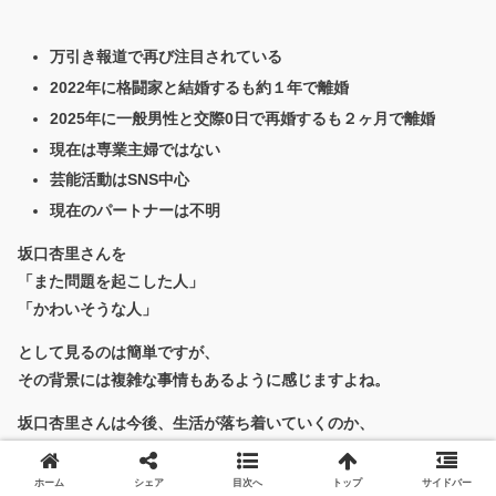
万引き報道で再び注目されている
2022年に格闘家と結婚するも約１年で離婚
2025年に一般男性と交際0日で再婚するも２ヶ月で離婚
現在は専業主婦ではない
芸能活動はSNS中心
現在のパートナーは不明
坂口杏里さんを
「また問題を起こした人」
「かわいそうな人」
として見るのは簡単ですが、
その背景には複雑な事情もあるように感じますよね。
坂口杏里さんは今後、生活が落ち着いていくのか、
それともまた新たな展開があるのか——
ホーム
シェア
目次へ
トップ
サイドバー
引き続き坂口杏里さんに注目しつつ、