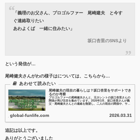
「義理のお父さん、プロゴルファー 尾崎建夫 と今す
ぐ連絡取りたい
あわよくば 一緒に住みたい」
坂口杏里のSNSより
という発信が…
尾崎健夫さんがわの様子はについては、こちらから…
尾崎健夫の現在の暮らしは？坂口杏里をサポートでき
るのか考察
プロゴルファーの尾崎健夫さんと、元タレントの坂口杏里さんの
関係が再び注目を集めています。2026年3月、坂口杏里さんが義
父・尾崎健夫さんとの連絡を熱望し、二人の現在の関係や、サポ
ートの可能性について世間の関心が高まっているんです。そんな
わけで、尾崎健夫さんの現在の暮らしついて、見ていこうと思い
ます。
global-funlife.com
2026.03.31
追記は以上です。
ありがとうございました