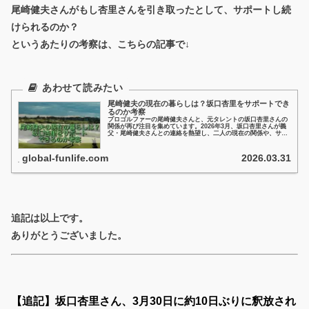
尾崎健夫さんがもし杏里さんを引き取ったとして、サポートし続
けられるのか？
というあたりの考察は、こちらの記事で↓
尾崎健夫の現在の暮らしは？坂口杏里をサポートでき
るのか考察
プロゴルファーの尾崎健夫さんと、元タレントの坂口杏里さんの
関係が再び注目を集めています。2026年3月、坂口杏里さんが義
父・尾崎健夫さんとの連絡を熱望し、二人の現在の関係や、サポ
ートの可能性について世間の関心が高まっているんです。そんな
わけで、尾崎健夫さんの現在の暮らしついて、見ていこうと思い
ます。
global-funlife.com
2026.03.31
追記は以上です。
ありがとうございました。
【追記】坂口杏里さん、3月30日に約10日ぶりに釈放され