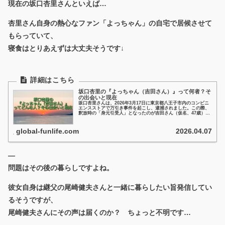
現在の坂口杏里さんといえば…
杏里さん自身の熱心なファン「よっちゃん」の自宅で居候させて
もらっていて、
寝食はとりあえずは大丈夫そうです↓
坂口杏里の『よっちゃん（吉田さん）』って何者？そ
の出会いと現在
坂口杏里さんは、2026年3月17日に東京都八王子市内のコンビニ
エンスストアで万引き事件を起こし、逮捕されました。この際、
釈放時の「身元引受人」となったのが吉田さん（仮名、47歳）と
いう男性です。坂口さんからは愛称で「よっちゃん」と呼ばれて
います。今日はこのよっちゃんは何者？について見ていきます！
global-funlife.com
2026.04.07
—
問題はその後の暮らしですよね。
彼女自身は継父の尾崎健夫さんと一緒に暮らしたい旨発信してい
るそうですが、
尾崎健夫さんにその声は届くのか？ ちょっと不明です…