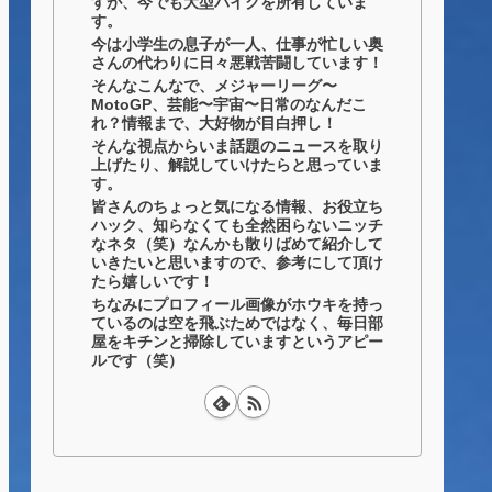
すが、今でも大型バイクを所有していま
す。
今は小学生の息子が一人、仕事が忙しい奥
さんの代わりに日々悪戦苦闘しています！
そんなこんなで、メジャーリーグ〜
MotoGP、芸能〜宇宙〜日常のなんだこ
れ？情報まで、大好物が目白押し！
そんな視点からいま話題のニュースを取り
上げたり、解説していけたらと思っていま
す。
皆さんのちょっと気になる情報、お役立ち
ハック、知らなくても全然困らないニッチ
なネタ（笑）なんかも散りばめて紹介して
いきたいと思いますので、参考にして頂け
たら嬉しいです！
ちなみにプロフィール画像がホウキを持っ
ているのは空を飛ぶためではなく、毎日部
屋をキチンと掃除していますというアピー
ルです（笑）