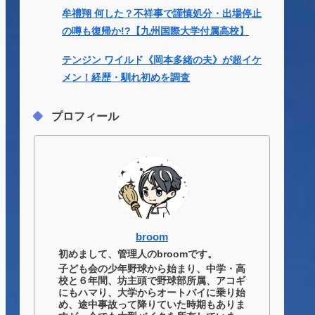
牟禮翔 何した？不祥事で謹慎処分・出場停止
の噂も復帰か!?【九州国際大学付属高校】
テンジン ワイルド《岡本多緒の夫》が超イケ
メン！経歴・馴れ初めを調査
プロフィール
broom
初めまして、管理人のbroomです。
子ども会の少年野球から始まり、中学・高
校と６年間、坊主頭で野球部所属、アコギ
にもハマり、大学からオートバイに乗り始
め、途中事故って降りていた時期もありま