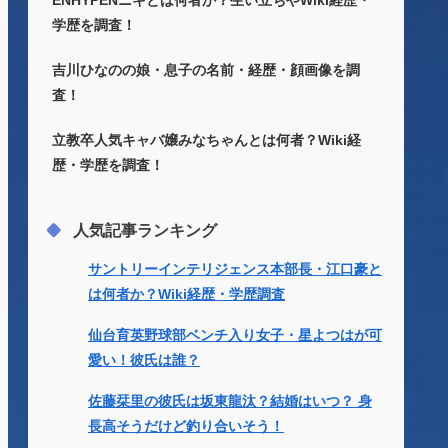
ENHYPENニキとは何者か？生い立ちやWiki経歴・
学歴を調査！
吉川ひなのの娘・息子の名前・経歴・顔画像を調
査！
立教卒人気キャバ嬢みなちゃんとは何者？Wiki経
歴・学歴を調査！
人気記事ランキング
サントリーインテリジェンス本部長・江口豪と
は何者か？Wiki経歴・学歴調査
仙台育英野球部ベンチ入り女子・星よつはが可
愛い！彼氏は誰？
佐藤栞里の彼氏は坂東龍汰？結婚はいつ？ 身
長高そうだけど釣り合いそう！