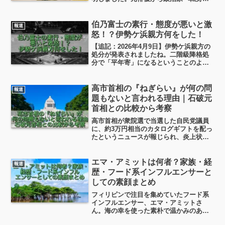
た山本さんですが、そもそも「なんで俳
優やめたんだっけ？」と気になった方も
多いのではないでしょうか。この記事で
伯乃富士の素行・態度が悪いと激
報道
は、山本太郎さんが俳優をやめた理由
怒！？伊勢ケ浜親方何をした！
や、今後の活動予想についてまとめまし
【追記：2026年4月9日】伊勢ケ浜親方の
た。
処分が発表されましたね。二階級降格処
分で「平年寄」になるということのよう
です。「平年寄」とは？というと、定年
前の親方衆の一番下の階級です。待遇と
しては「委員」と同等の「年寄」という
高市首相の『ねぎらい』が何の問
報道
扱い。で、そこから二階級降格となり、
題もないと言われる理由｜石破元
一番下の「年寄」になるということです
首相との比較から考察
ね。
高市首相が衆院選で当選した自民党議員
に、約3万円相当のカタログギフトを配っ
たというニュースが報じられ、炎上状態
になっています。一方で、高市首相側は
「法令上、問題はない」と説明していま
す。では本当に、この件はそこまで激し
エマ・アミットは何者？家族・経
報道
く批判されるべきなのでしょうか。今日
歴・フード系インフルエンサーと
はこの件について見ていこうと思いま
しての素顔まとめ
す。
フィリピンで注目を集めていたフード系
インフルエンサー、エマ・アミットさ
ん。海の幸を使った素朴で温かみのある
料理動画が人気でしたが、突然の訃報に