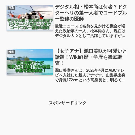
より世界的に名前が知られることとなり
ました…ここではエマ・アミットの経歴
デジタル相・松本尚は何者？ドク
報道
やインフルエンサー活動を軸に、彼女が
ターヘリの第一人者でコードブル
どんな人物だったのかをまとめていこう
ー監修の医師
と思います。
最近ニュースで名前を見かける機会が増
えた政治家の一人、松本尚さん。現在は
デジタル大臣として活躍していますが、
「この人はもともと何をしていた人な
の？」と思った方も多いのではないでし
ょうか。というわけで今日は、松本尚さ
【女子アナ】瀧口美咲が可愛いと
報道
んの経歴・出身、実はドクターヘリと関
話題！Wiki経歴・学歴を徹底調
わりが深い、などなど解説していこうと
査！
思います。
瀧口美咲さんは、2026年4月にABCテレ
ビへ入社した新人アナです。山梨県出身
で身長172cmという高身長と、明るく誠
実な人柄が注目を集めており、SNSでは
「可愛い！」「期待の新人」といった声
が多く見られます。この記事では、瀧口
美咲アナの経歴や学歴、アナウンサーに
スポンサードリンク
なった経緯など、見ていきます！