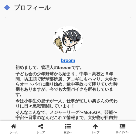
プロフィール
broom
初めまして、管理人のbroomです。
子ども会の少年野球から始まり、中学・高校と６年
間、坊主頭で野球部所属、アコギにもハマり、大学か
らオートバイに乗り始め、途中事故って降りていた時
期もありますが、今でも大型バイクを所有していま
す。
今は小学生の息子が一人、仕事が忙しい奥さんの代わ
りに日々悪戦苦闘しています！
そんなこんなで、メジャーリーグ〜MotoGP、芸能〜
宇宙〜日常のなんだこれ？情報まで、大好物が目白押
し！
そんな視点からいま話題のニュースを取り上げたり、
ホーム
シェア
目次へ
トップ
サイドバー
解説していけたらと思っています。