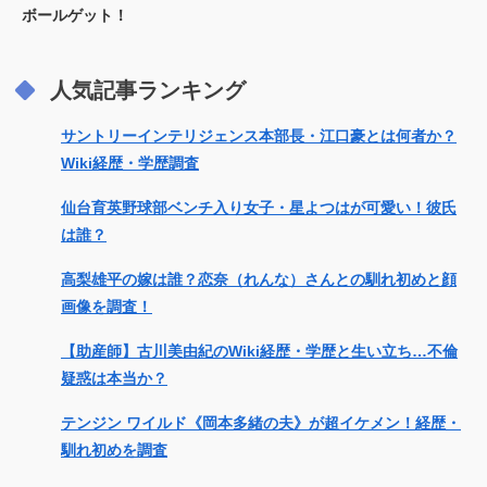
ボールゲット！
人気記事ランキング
サントリーインテリジェンス本部長・江口豪とは何者か？
Wiki経歴・学歴調査
仙台育英野球部ベンチ入り女子・星よつはが可愛い！彼氏
は誰？
高梨雄平の嫁は誰？恋奈（れんな）さんとの馴れ初めと顔
画像を調査！
【助産師】古川美由紀のWiki経歴・学歴と生い立ち…不倫
疑惑は本当か？
テンジン ワイルド《岡本多緒の夫》が超イケメン！経歴・
馴れ初めを調査