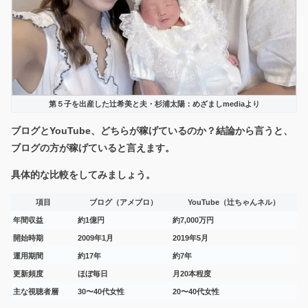
第５子を出産した辻希美と夫・杉浦太陽：めざましmediaより
ブログとYouTube、どちらが稼げているのか？結論から言うと、
ブログの方が稼げている
と言えます。
具体的な比較をしてみましょう。
項目
ブログ（アメブロ）
YouTube（辻ちゃんネル）
年間収益
約1億円
約7,000万円
開始時期
2009年1月
2019年5月
運用期間
約17年
約7年
更新頻度
ほぼ毎日
月20本程度
主な視聴者層
30〜40代女性
20〜40代女性