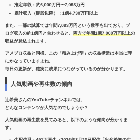
推定年収：約6,000万円〜7,093万円
累計収入（開設以降）：1億4,730万円以上
また、一部の試算では
年間7,093万円
という数字も出ており、ブ
ログ収入の約1億円と合わせると、
両方で年間1億7,000万円以上
の
収益が見込まれます。
アメブロ収益と同様、この「積み上げ型」の収益構造は本当に理
にかなっていますよね。
毎日の更新が、確実に成果につながっているのが分かります。
人気動画や再生数の傾向
辻希美さんのYouTubeチャンネルでは、
どんなコンテンツが人気なのでしょうか？
人気動画の再生数を見てみると、以下のような傾向が分かりま
す。
生配信系
：491万再生（2026年3月26日配信「出産後初の生