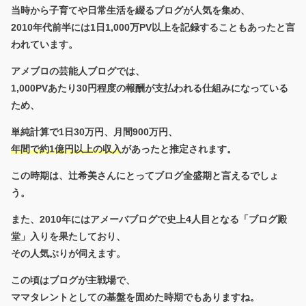
当時から子育てや日常生活を綴るブログが人気を集め、
2010年代前半には
1日1,000万PV以上
を記録することもあったと言
われています。
アメブロの芸能人ブログでは、
1,000PVあたり30円程度の報酬が支払われる仕組みになっている
ため、
単純計算で1日30万円、月間900万円、
年間で約1億円以上の収入
があったと推定されます。
この時期は、辻希美さんにとってブログ全盛期と言えるでしょ
う。
また、2010年にはアメーバブログで
史上4人目となる「ブログ殿
堂」入り
を果たしており、
その人気ぶりが伺えます。
この頃はブログが主戦場で、
ママタレントとしての基盤を固めた時期でもありますね。