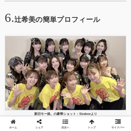
辻希美の簡単プロフィール
新旧モー娘。の豪華ショット：Sirabeeより
年齢や生年月日は？
ホーム
シェア
目次へ
トップ
サイドバー