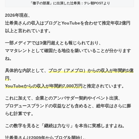
「徹子の部屋」に出演した辻希美：テレ朝POSTより
2026年現在、
辻希美さんの収入は
ブログとYouTubeを合わせて推定年収2億円
以上
と言われています。
一部メディアでは3億円超えとも報じられており、
ママタレントとして確固たる地位を築いていることが分かります
ね。
具体的な内訳として、
ブログ（アメブロ）からの収入が
年間約1億
円
、
YouTubeからの収入が
年間約7,000万円
と推定されています。
これに加えて、企業とのアンバサダー契約やイベント出演、
プロデュースブランドの収益なども含めると、総年収はさらに膨
らむ計算です。
この数字を見ると「継続は力なり」を本当に実感しますよね。
辻希美さんは2009年からブログを開始し、