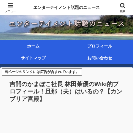
エンターテイメント話題のニュース
メニュー
検索
ホーム
プロフィール
サイトマップ
お問い合わせ
当ページのリンクには広告が含まれています。
吉開のかまぼこ社長 林田茉優のWiki的プ
ロフィール！旦那（夫）はいるの？【カン
ブリア宮殿】