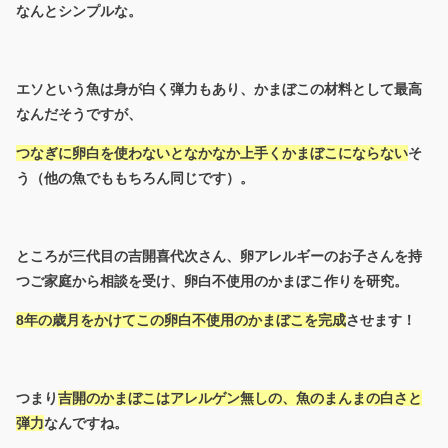
なんとシンプルな。
エソという魚は身が白く弾力もあり、かまぼこの材料として最高
なんだそうですが、
つなぎに卵白を使わないとなかなか上手くかまぼこにならない
そ
う（他の魚でももちろん同じです）。
ところが三代目の吉開喜代次さん、卵アレルギーのお子さんを持
つご家庭から相談を受け、卵白不使用のかまぼこ作りを研究。
8年の歳月をかけてこの卵白不使用のかまぼこを完成
させます！
つまり
吉開のかまぼこはアレルゲン無しの、魚のまんまの白さと
弾力
なんですね。