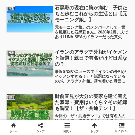
経緯で絵師になったのか？藍にいなさん
は結婚してるの？彼氏はいるの？学歴
石黒彩の現在に胸が痛む…子供た
報道
は？そんなこんなについてちょっと調べ
ちと歩むこれからの生活とは【元
てみました！
モーニング娘。】
元モーニング娘。のメンバーとして一世
を風靡した石黒彩さん。2026年2月、夫で
ありLUNA SEAのドラマーだった真矢さ
んが闘病の末に亡くなったという報道
は、多くの人に衝撃を与えました。今日
はそんな夫を見送った石黒彩さんの現
イランのアラグチ外相がイケメン
報道
在、子供たち、これからの暮らしについ
と話題！親日で有名だけど日系な
て、ちょっと見ていこうと思います。
の？
最近SNSやニュースで「イランの外相が
イケメンすぎる！」と話題になっている
のが、アラグチ外相。落ち着いた雰囲気
と知的なオーラに惹かれる人が続出して
います。というわけで今日は、アラグチ
外相ってイケメンだよね？日系なの？親
財前直見が大分の実家を建て替え
芸能
日ってほんと？という気になる話題につ
た豪邸・費用はいくら？その経緯
いて、見ていこうと思います。
も調査！【ザ・共通テン！】
今回の「ザ・共通テン！』では有名人の
冷蔵庫を覗いてみるみたいなんですが、
その中でちょっと気になったのが、女優
の財前直見（ざいぜんなおみ）さんの
ホーム
シェア
目次へ
トップ
サイドバー