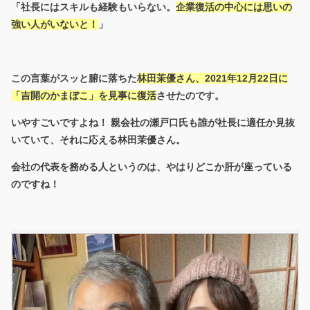
「社長にはスキルも経験もいらない。
企業復活の中心には思いの
強い人がいないと！
」
この言葉がスッと腑に落ちた
林田茉優さん、2021年12月22日に
「吉開のかまぼこ」を見事に復活
させたのです。
いやすごいですよね！ 親会社の瀬戸口氏も誰が社長に適任か見抜
いていて、それに応える林田茉優さん。
会社の代表を務める人というのは、やはりどこか肝が座っている
のですね！