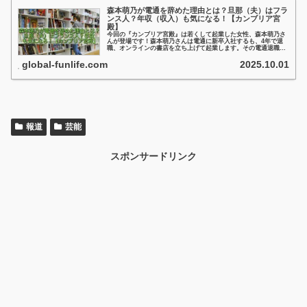
森本萌乃が電通を辞めた理由とは？旦那（夫）はフラ
ンス人？年収（収入）も気になる！【カンブリア宮
殿】
今回の『カンブリア宮殿』は若くして起業した女性、森本萌乃さ
んが登場です！森本萌乃さんは電通に新卒入社するも、4年で退
職、オンラインの書店を立ち上げて起業します。その電通退職の
理由は？旦那さんはどんな人？現在の年収は？などなど、ちょっ
と気になりますよね？
global-funlife.com
2025.10.01
報道
芸能
スポンサードリンク