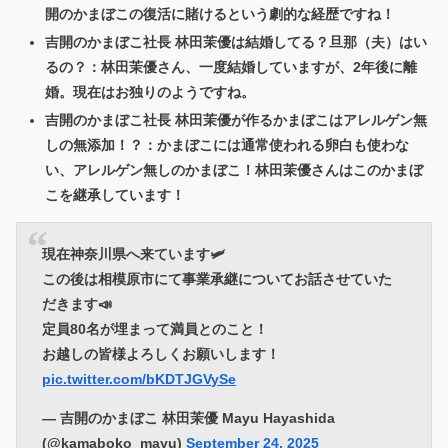
開のかまぼこの復活に賭けるという劇的な経歴ですね！
吉開のかまぼこ社長 林田茉優は結婚してる？旦那（夫）はい
るの？：林田茉優さん、一度結婚していますが、2年後に離
婚。現在はお独りのようですね。
吉開のかまぼこ社長 林田茉優が作るかまぼこはアレルゲン無
しの無添加！？：かまぼこには通常使われる卵白も使わな
い、アレルゲン無しのかまぼこ！林田茉優さんはこのかまぼ
こを継承しています！
現在神奈川県へ来ています🛩️
この後は相模原市にて事業承継についてお話させていた
だきます📣
定員80名が埋まって満員とのこと！
お越しの皆様よろしくお願いします！
pic.twitter.com/bKDTJGVySe
— 吉開のかまぼこ 林田茉優 Mayu Hayashida
(@kamaboko_mayu)
September 24, 2025