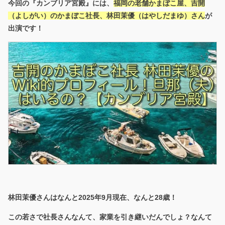
今回の『カンブリア宮殿』には、
福岡の老舗かまぼこ屋、吉開
（よしがい）のかまぼこ社長、林田茉優（はやしだまゆ）さん
が
出演です！
林田茉優さんはなんと2025年9月現在、なんと28歳！
この若さで社長さんなんて、家業を引き継いだんでしょ？なんて