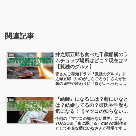
関連記事
井之頭五郎も食べた千歳船橋のラ
芸能
ムチョップ場所はどこ？現在は？
【孤独のグルメ】
皆さんご存知ドラマ『孤独のグルメ』井
之頭五郎（いのがしらごろう）さんが仕
事の途中や終わりに「腹が…へった…」
となってお店を探して自問自答？しつつ
食事をするというドキュメンタリー、っ
ていうのかな？今回はふと「千歳船橋」
『絵師』になるには？藍にいなと
芸能
の「ラム肩・ラムチョップ...
は？結婚してるの？彼氏や学歴も
気になる！【マツコの知らない世
界】
今回の『マツコの知らない世界』には、
YOASOBI「夜に駆ける」のMVの制作者
として有名な藍にいなさんが登場です！
絵師って何なの？藍にいなさんがどんな