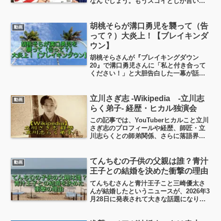
なんでしょう。もうスゴイとしか言いよ
うがありません。日本vsブラジル戦でバ
ズって以来、7月3日にフォローされ、そ
してコラボ実現… こんなことってあるん
胡桃そらが溝口勇児を襲って（告
動画
ですかね。いや、あるんでしょうけど、
って？）大炎上！【ブレイキンダ
ガミックスさんの執念と行動力の賜物で
ウン】
す。
胡桃そらさんが『ブレイキングダウン
20』で溝口勇児さんに「私と付き合って
ください！」と大胆告白した一幕が話題
です。「てんちむと別れたんですよ
ね？」に、溝口さんは驚愕の表情。この
記事では、胡桃そらさんと溝口勇児さん
立川さぎ志 -Wikipedia -立川志
動画
のプロフィールや、今回の騒動の詳細、
らく弟子- 経歴・ヒカル独演会
SNSでの反応などを詳しくまとめまし
この記事では、YouTuberヒカルこと立川
た。
さぎ志のプロフィールや経歴、師匠・立
川志らくとの師弟関係、さらに落語界に
現れた異色の二ツ目としての活動につい
て詳しく調べてまとめました。落語と
YouTubeの融合という前代未聞のチャレ
てんちむの子供の父親は誰？青汁
動画
ンジに興味がある方は、ぜひ最後まで読
王子との結婚を決めた衝撃の理由
んでみてくださいね！
てんちむさんと青汁王子こと三崎優太さ
んが結婚したというニュースが、2026年3
月28日に発表されて大きな話題になりま
したね！てんちむさんは2024年4月に第1
子を出産し、シングルマザーとして子育