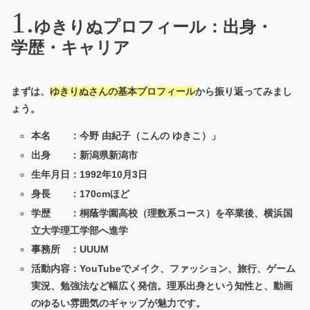
ゆきりぬプロフィール：出身・
学歴・キャリア
まずは、
ゆきりぬさんの基本プロフィール
から振り返ってみまし
ょう。
本名 ：
今野 由紀子（こんの ゆきこ）
」
出身 ：新潟県新潟市
生年月日：1992年10月3日
身長 ：170cmほど
学歴 ：桐蔭学園高校（理数系コース）を卒業後、横浜国
立大学理工学部へ進学
事務所 ：UUUM
活動内容：YouTubeでメイク、ファッション、旅行、ゲーム
実況、勉強法など幅広く発信。理系出身という知性と、動画
のゆるい雰囲気のギャップが魅力です。