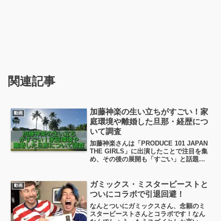
関連記事
加藤神楽の生い立ちがすごい！家
動画
庭環境や離婚した旦那・経歴につ
いて調査
加藤神楽さんは「PRODUCE 101 JAPAN
THE GIRLS」に出演したことで注目を集
め、その後の展開も「すごい」と話題に
なっている人物です。この記事では、加
藤神楽さんの生い立ちや家庭環境、離婚
した旦那さん、さらにヒカルさんとの関
ガミックス・ミスタービーストと
動画
係や今後の活動まで、詳しく調べてまと
ついにコラボで引退回避！
めました。
なんとついにガミックスさん、念願のミ
スタービーストさんとコラボです！なん