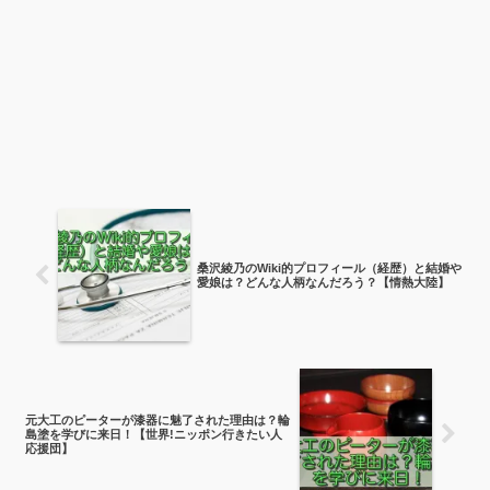
桑沢綾乃のWiki的プロフィール（経歴）と結婚や
愛娘は？どんな人柄なんだろう？【情熱大陸】
元大工のピーターが漆器に魅了された理由は？輪
島塗を学びに来日！【世界!ニッポン行きたい人
応援団】