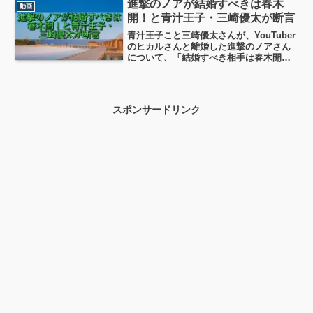
てをしていることを公表していました
進撃のノアが結婚すべきは春木
動画
が、今回の結...
開！と青汁王子・三崎優太が断言
青汁王子こと三崎優太さんが、YouTuber
のヒカルさんと離婚した進撃のノアさん
について、「結婚すべき相手は春木開
だ！」と断言したことが話題になってい
ます。この発言は、2025年のライブ配信
で飛び出したもので、視聴者からも大き
な注目を集めま...
スポンサードリンク