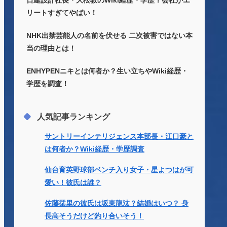
日建設計社長・大松敦のWiki経歴・学歴！会社がエ
リートすぎてやばい！
NHK出禁芸能人の名前を伏せる 二次被害ではない本
当の理由とは！
ENHYPENニキとは何者か？生い立ちやWiki経歴・
学歴を調査！
人気記事ランキング
サントリーインテリジェンス本部長・江口豪と
は何者か？Wiki経歴・学歴調査
仙台育英野球部ベンチ入り女子・星よつはが可
愛い！彼氏は誰？
佐藤栞里の彼氏は坂東龍汰？結婚はいつ？ 身
長高そうだけど釣り合いそう！