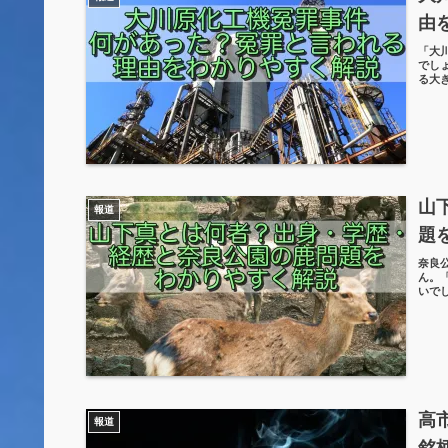
由
「大
でし
る大
山
報道
題
奈良
ん。
いで
高
報道
銘