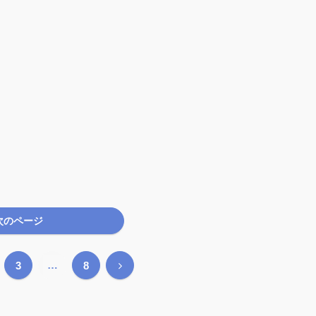
次のページ
…
次
3
8
へ