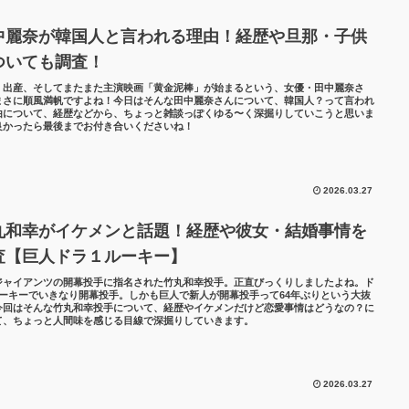
中麗奈が韓国人と言われる理由！経歴や旦那・子供
ついても調査！
・出産、そしてまたまた主演映画「黄金泥棒」が始まるという、女優・田中麗奈さ
まさに順風満帆ですよね！今日はそんな田中麗奈さんについて、韓国人？って言われ
由について、経歴などから、ちょっと雑談っぽくゆる〜く深掘りしていこうと思いま
良かったら最後までお付き合いくださいね！
2026.03.27
丸和幸がイケメンと話題！経歴や彼女・結婚事情を
査【巨人ドラ１ルーキー】
ジャイアンツの開幕投手に指名された竹丸和幸投手。正直びっくりしましたよね。ド
ルーキーでいきなり開幕投手。しかも巨人で新人が開幕投手って64年ぶりという大抜
今回はそんな竹丸和幸投手について、経歴やイケメンだけど恋愛事情はどうなの？に
て、ちょっと人間味を感じる目線で深掘りしていきます。
2026.03.27