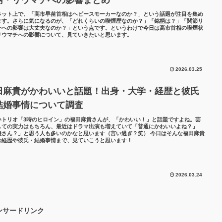
ネット上で、「高市早苗首相はヘビースモーカーなのか？」という話題が注目を集め
ます。さらに気になるのが、「どれくらいの喫煙歴なのか？」「銘柄は？」「関節リ
チへの影響は大丈夫なのか？」という点です。というわけで今日は高市首相の喫煙状
リウマチへの影響について、見ていきたいと思います。
2026.03.25
田麻貴がかわいいと話題！出身・大学・経歴と彼氏
結婚事情について調査
いトリオ「3時のヒロイン」の福田麻貴さんが、「かわいい！」と話題ですよね。芸
しての実力はもちろん、最近はドラマ出演も増えていて「普通にかわいいよね？」
優さん？」と思う人も多いのかなと思います（言い過ぎ？笑） 今日はそんな福田麻貴
の経歴や彼氏・結婚事情まで、見ていこうと思います！
2026.03.24
ンサードリンク