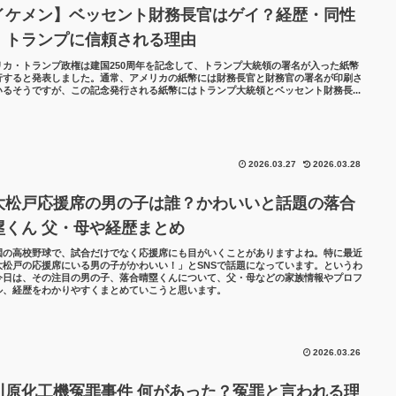
イケメン】ベッセント財務長官はゲイ？経歴・同性
・トランプに信頼される理由
リカ・トランプ政権は建国250周年を記念して、トランプ大統領の署名が入った紙幣
行すると発表しました。通常、アメリカの紙幣には財務長官と財務官の署名が印刷さ
いるそうですが、この記念発行される紙幣にはトランプ大統領とベッセント財務長...
2026.03.27
2026.03.28
大松戸応援席の男の子は誰？かわいいと話題の落合
塁くん 父・母や経歴まとめ
園の高校野球で、試合だけでなく応援席にも目がいくことがありますよね。特に最近
大松戸の応援席にいる男の子がかわいい！」とSNSで話題になっています。というわ
今日は、その注目の男の子、落合晴塁くんについて、父・母などの家族情報やプロフ
ル、経歴をわかりやすくまとめていこうと思います。
2026.03.26
川原化工機冤罪事件 何があった？冤罪と言われる理