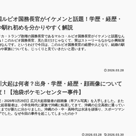
国ルビオ国務長官がイケメンと話題！学歴・経歴・
や馴れ初めを分かりやすく解説
リカ・トランプ政権の国務長官であるマルコ・ルビオ国務長官がイケメンと話題なん
ね！このルビオ国務長官、見た目だけじゃなくて、実はストーリーもなかなか興味深
物なんです。というわけで今日は、このルビオ国務長官の経歴や人となり、結婚の馴
めや家族についても、じっくりと見ていきたいと思います。
2026.03.28
川大起は何者？出身・学歴・経歴・顔画像について
査！【池袋ポケモンセンター事件】
記：2026年3月29日】広川大起容疑者の顔画像（卒アル写真）を入手しました。また
大起容疑者は、小学生時代に家族で沖縄に転居してきて、沖縄の公立高校に通ってい
とまでが新たに分かりました。沖縄の小・中・高時代は水泳を頑張り、スポーツマン
プでした。なぜ今回の事件を起こしてしまったのか？
2026.03.28
2026.03.30