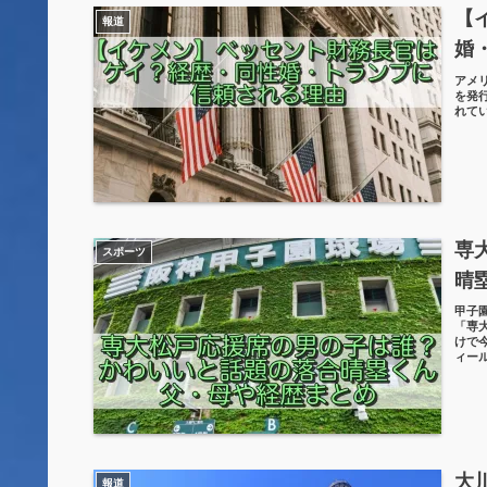
【
報道
婚
アメ
を発
れて
専
スポーツ
晴
甲子
「専
けで
ィー
大
報道