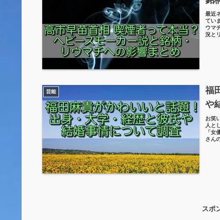
最近
てい
ウマ
況と
福
芸能
や
お笑
人と
「女
さん
スポ