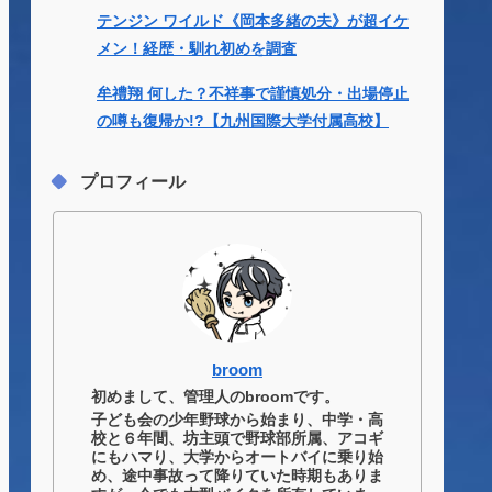
テンジン ワイルド《岡本多緒の夫》が超イケ
メン！経歴・馴れ初めを調査
牟禮翔 何した？不祥事で謹慎処分・出場停止
の噂も復帰か!?【九州国際大学付属高校】
プロフィール
broom
初めまして、管理人のbroomです。
子ども会の少年野球から始まり、中学・高
校と６年間、坊主頭で野球部所属、アコギ
にもハマり、大学からオートバイに乗り始
め、途中事故って降りていた時期もありま