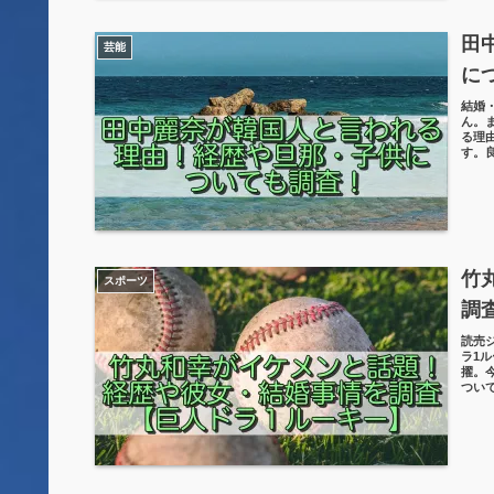
田
芸能
に
結婚
ん。
る理
す。
竹
スポーツ
調
読売
ラ1
擢。
つい