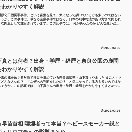
をわかりやすく解説
川原化工機冤罪事件」という言葉を見て、気になって調べている方も多いのではない
ょうか。この事件は、単なる企業事件ではなく、日本の刑事司法のあり方まで問われ
きな問題として注目されています。この記事では、 何があったのか どんな疑いだ...
2026.03.26
下真とは何者？出身・学歴・経歴と奈良公園の鹿問
をわかりやすく解説
公園の鹿をめぐる対応で注目を集めている奈良県知事・山下真（やました まこと）さ
「どんな人なの？」「なぜあの判断をしたの？」と気になっている方も多いのではな
しょうか。この記事では、山下真さんの出身・学歴・経歴をわかりやすくまとめつ...
2026.03.25
市早苗首相 喫煙者って本当？ヘビースモーカー説と
柄・リウマチへの影響まとめ