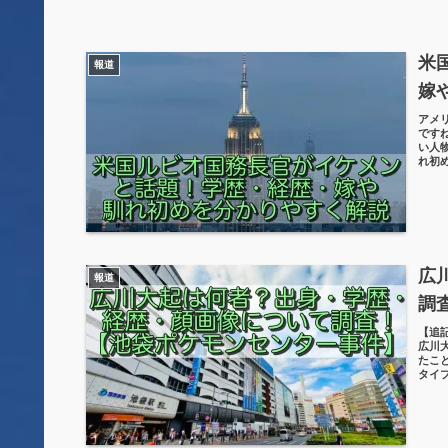
米
報道
嫁
アメ
です
い人
れ初
広
報道
調
【追
広川
たこ
タイ