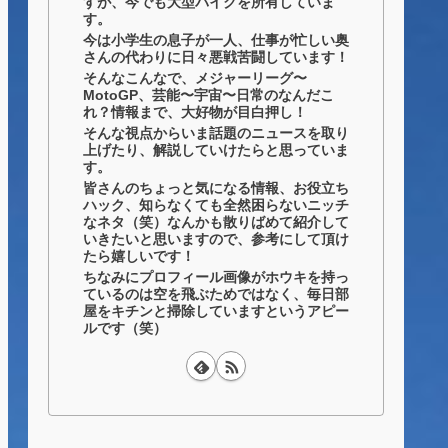
すが、今でも大型バイクを所有していま
す。
今は小学生の息子が一人、仕事が忙しい奥
さんの代わりに日々悪戦苦闘しています！
そんなこんなで、メジャーリーグ〜
MotoGP、芸能〜宇宙〜日常のなんだこ
れ？情報まで、大好物が目白押し！
そんな視点からいま話題のニュースを取り
上げたり、解説していけたらと思っていま
す。
皆さんのちょっと気になる情報、お役立ち
ハック、知らなくても全然困らないニッチ
なネタ（笑）なんかも散りばめて紹介して
いきたいと思いますので、参考にして頂け
たら嬉しいです！
ちなみにプロフィール画像がホウキを持っ
ているのは空を飛ぶためではなく、毎日部
屋をキチンと掃除していますというアピー
ルです（笑）