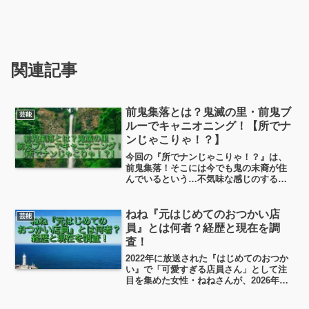
関連記事
前鬼集落とは？鬼滅の里・前鬼ブ
芸能
ルーでキャニオニング！【所でナ
ンじゃこりゃ！？】
今回の『所でナンじゃこりゃ！？』は、
前鬼集落！そこには今でも鬼の末裔が住
んでいるという…不気味な感じのする集
落ですが、近くには「前鬼ブルー」と呼
ばれる前鬼川というめちゃ綺麗な川が流
れてます。その川は「キャニオニング」
ねね『元はじめてのおつかい店
芸能
という体験もできるそう。
員』とは何者？経歴と現在を調
査！
2022年に放送された『はじめてのおつか
い』で「可愛すぎる店員さん」として注
目を集めた女性・ねねさんが、2026年に
入ってからSNSで再び話題になっていま
す。当時はマスク姿で接客していたため