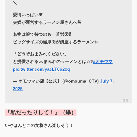
＼
愛情いっぱい💗
夫婦が運営するラーメン屋さんへ🍜
名物は箸で持つのも一苦労😲⁉
ビッグサイズの極厚肉が鎮座するラーメン✨
「どうぞおまみれください」
と提供される○○まみれのラーメンとは☺❔
#オモウマ
pic.twitter.com/yacLT0o2xq
— オモウマい店【公式】 (@omouma_CTV)
July 7,
2025
『私だったりして！』（爆）
いやほんとこの女将さん楽しそう！