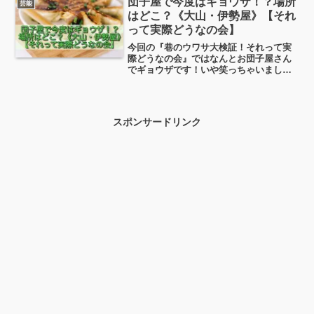
団子屋で今度はギョウザ！？場所
芸能
人？」「イケメンって本当？」などなど
はどこ？《大山・伊勢屋》【それ
について、わかり易く紹介していきま
って実際どうなの会】
す！
今回の『巷のウワサ大検証！それって実
際どうなの会』ではなんとお団子屋さん
でギョウザです！いや笑っちゃいました
（笑）実はこの団子屋の伊勢屋（いせ
や）さん、８月にはクレープの販売、そ
して10月にはハンバーガーの販売をして
いたんですよね（笑）お団...
スポンサードリンク