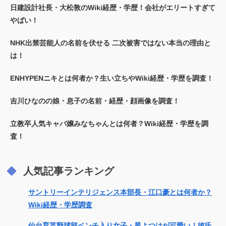
日建設計社長・大松敦のWiki経歴・学歴！会社がエリートすぎて
やばい！
NHK出禁芸能人の名前を伏せる 二次被害ではない本当の理由と
は！
ENHYPENニキとは何者か？生い立ちやWiki経歴・学歴を調査！
吉川ひなのの娘・息子の名前・経歴・顔画像を調査！
立教卒人気キャバ嬢みなちゃんとは何者？Wiki経歴・学歴を調
査！
人気記事ランキング
サントリーインテリジェンス本部長・江口豪とは何者か？
Wiki経歴・学歴調査
仙台育英野球部ベンチ入り女子・星よつはが可愛い！彼氏