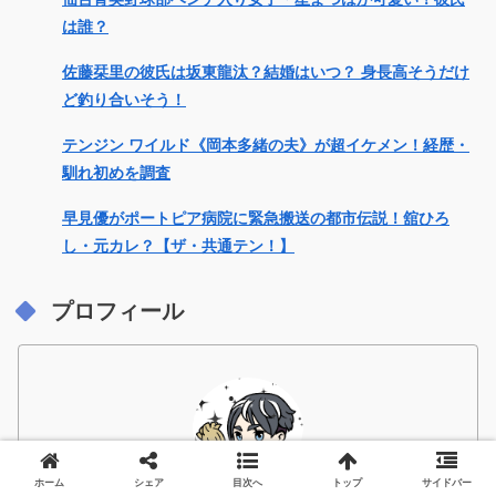
は誰？
佐藤栞里の彼氏は坂東龍汰？結婚はいつ？ 身長高そうだけ
ど釣り合いそう！
テンジン ワイルド《岡本多緒の夫》が超イケメン！経歴・
馴れ初めを調査
早見優がポートピア病院に緊急搬送の都市伝説！舘ひろ
し・元カレ？【ザ・共通テン！】
プロフィール
ホーム
シェア
目次へ
トップ
サイドバー