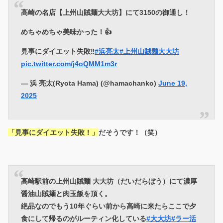
高崎の名店【上州山賊麺大大坊】にて3150の御通し！
めちゃめちゃ美味かった！👍
見事にダイエット失敗‼️
#浜亮太
#上州山賊麺大大坊
pic.twitter.com/j4oQMM1m3r
— 浜 亮太(Ryota Hama) (@hamachanko)
June 19,
2025
「見事にダイエット失敗！」
だそうです！（笑）
高崎駅前の上州山賊麺 大大坊（だいだらぼう）にて濃厚
醤油山賊麺と肉玉飯を頂く。
絶品なのでもう10年ぐらい前から高崎に来たらここで夕
食にして帰るのがルーティン化している
#大大坊
#ラー活