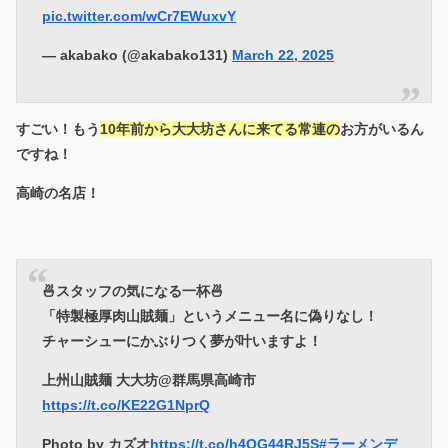
pic.twitter.com/wCr7EWuxvY
— akabako (@akabako131)
March 22, 2025
すごい！もう
10年前から大大坊さんに来てる常連の
お方がいるん
ですね！
高崎の名店！
🍜スタッフの気になる一杯🍜
「特製極厚肉山賊麺」というメニュー名に偽りなし！
チャーシューにかぶりつく夢が叶いますよ！
上州山賊麺 大大坊@群馬県高崎市
https://t.co/KE22G1NprQ
Photo by カズオ
https://t.co/h4QG44RJ5S
#ラーメンデ