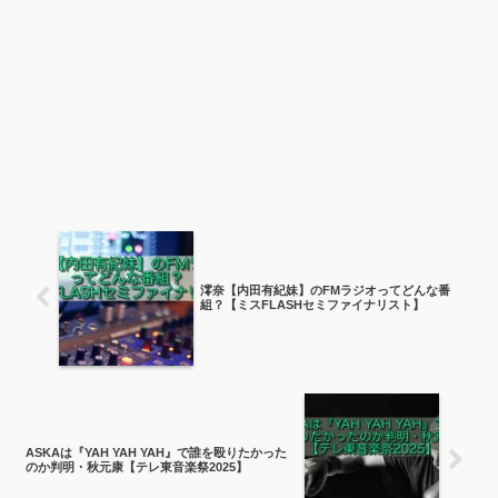
澪奈【内田有紀妹】のFMラジオってどんな番
組？【ミスFLASHセミファイナリスト】
ASKAは『YAH YAH YAH』で誰を殴りたかった
のか判明・秋元康【テレ東音楽祭2025】