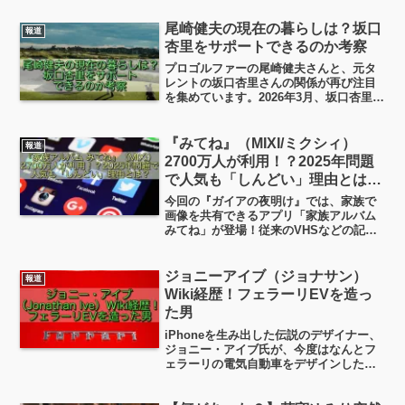
立高校に通っていたことまでが新たに分
かりました。沖縄の小・中・高時代は水
尾崎健夫の現在の暮らしは？坂口
報道
泳を頑張り、スポーツマンタイプでし
杏里をサポートできるのか考察
た。なぜ今回の事件を起こしてしまった
プロゴルファーの尾崎健夫さんと、元タ
のか？
レントの坂口杏里さんの関係が再び注目
を集めています。2026年3月、坂口杏里さ
んが義父・尾崎健夫さんとの連絡を熱望
し、二人の現在の関係や、サポートの可
能性について世間の関心が高まっている
『みてね』（MIXI/ミクシィ）
報道
んです。そんなわけで、尾崎健夫さんの
2700万人が利用！？2025年問題
現在の暮らしついて、見ていこうと思い
で人気も「しんどい」理由とは？
ます。
【ガイアの夜明け】
今回の『ガイアの夜明け』では、家族で
画像を共有できるアプリ「家族アルバム
みてね」が登場！従来のVHSなどの記録
媒体が今後消えていく運命である昨今、
この「みてね」が大人気！「みてね」は
どんなアプリ？「しんどい」「うざい」
ジョニーアイブ（ジョナサン）
報道
と言われる理由とその対処法など見てい
Wiki経歴！フェラーリEVを造っ
きたいと思います。
た男
iPhoneを生み出した伝説のデザイナー、
ジョニー・アイブ氏が、今度はなんとフ
ェラーリの電気自動車をデザインしたん
です！2026年5月にフェラーリ初のフル
EV「Ferrari Luce」が発表され、その内