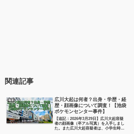
関連記事
広川大起は何者？出身・学歴・経
報道
歴・顔画像について調査！【池袋
ポケモンセンター事件】
【追記：2026年3月29日】広川大起容疑
者の顔画像（卒アル写真）を入手しまし
た。また広川大起容疑者は、小学生時代
に家族で沖縄に転居してきて、沖縄の公