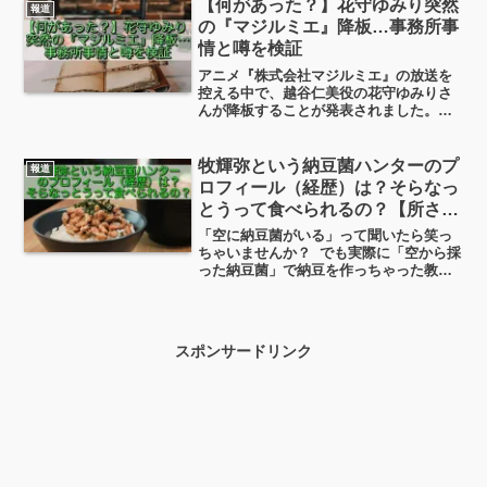
装デザインをアイブ氏率いる
【何があった？】花守ゆみり突然
報道
「LoveFrom」が担当したことが明らか
の『マジルミエ』降板…事務所事
になったんです。
情と噂を検証
アニメ『株式会社マジルミエ』の放送を
控える中で、越谷仁美役の花守ゆみりさ
んが降板することが発表されました。
「え？」「どういうこと？」と感じた方
も多いはず。しかも理由が「事務所の意
向」とされており、余計に気になった人
牧輝弥という納豆菌ハンターのプ
報道
も多かったのではないでしょうか。今日
ロフィール（経歴）は？そらなっ
は「花守ゆみりに何があったのか？」を
とうって食べられるの？【所さ
テーマにまとめていきます。
ん！事件ですよ】
「空に納豆菌がいる」って聞いたら笑っ
ちゃいませんか？ でも実際に「空から採
った納豆菌」で納豆を作っちゃった教授
がいるんです。その人こそ、“納豆菌ハン
ター”こと 牧輝弥さん。今日はそんな牧
輝弥さんのプロフィールや研究内容、
「そらなっとう」って食べられるの？ そ
スポンサードリンク
して最近話題になっている“衝撃の新
説”までご紹介します。