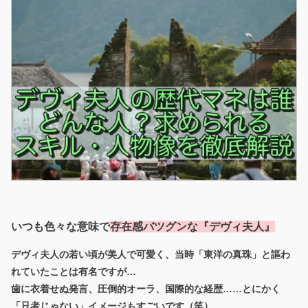
いつも色々な意味で
存在感バツグンな『デヴィ夫人』
デヴィ夫人の若い頃が美人で可愛く、当時「東洋の真珠」と謳わ
れていた
ことは有名ですが…
歯に衣着せぬ発言、圧倒的オーラ、国際的な経歴……とにかく
「只者じゃない」イメージもすごいです（笑）