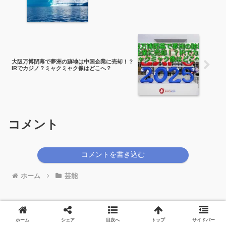
大阪万博閉幕で夢洲の跡地は中国企業に売却！？
IRでカジノ？ミャクミャク像はどこへ？
コメント
コメントを書き込む
ホーム
芸能
ホーム
シェア
目次へ
トップ
サイドバー