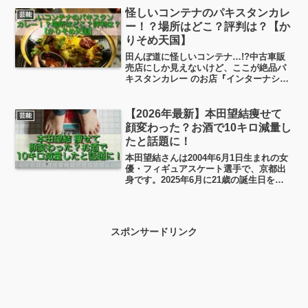
たらDAIKIさんに変わっていたりして、も
怪しいコンテナのパキスタンカレ
芸能
う...
ー！？場所はどこ？評判は？【か
りそめ天国】
田んぼ道に怪しいコンテナ…!?中古車販
売店にしか見えないけど、ここが絶品パ
キスタンカレー のお店『インターナショ
ナルビレッジ』という知る人ぞ知る名
店！いやしかし怪しい外観です。中古車
販売店というか、中古車解体ヤードと
【2026年最新】本田望結痩せて
芸能
か、言い方悪いですが、盗...
顔変わった？お酒で10キロ減量し
たと話題に！
本田望結さんは2004年6月1日生まれの女
優・フィギュアスケート選手で、京都出
身です。2025年6月に21歳の誕生日を迎
えた際、SNSで10キロの減量に成功して
いたことを報告し、大きな話題となりま
した。この記事では、本田望結さんの10
キロ減量の経緯、「お酒で減量」と言わ
スポンサードリンク
れる真相についてまとめます！