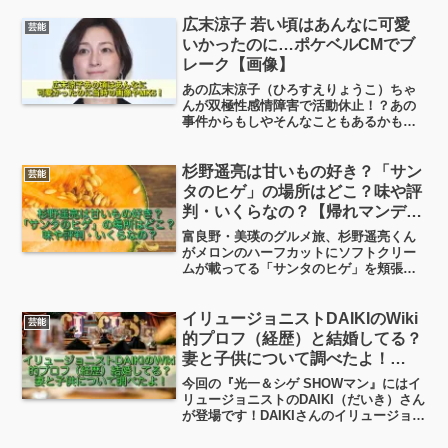
振付、演出など、“裏方のプロフェッショ
ナル”として活動を続けています。そんな
広末涼子 若い頃はあんなに可愛
芸能
SAMさんの現在・再婚・嫁は誰？につい
いかったのに…ポケベルCMでブ
て見ていこうと思います！
レーク【画像】
あの広末涼子（ひろすえりょうこ）ちゃ
んが双極性感情障害で活動休止！？あの
事件からもしやそんなこともあるかも？
と思われましたが、現実になってしまい
ましたね…世の広末涼子ちゃんファンと
しては、こんなニュースではなく昔の可
杉野遥亮は甘いもの好き？「サン
芸能
愛かった若い頃の画像や動画をもう一度
タのヒゲ」の場所はどこ？味や評
見ておきたい！と願うのではないでしょ
判・いくらなの？【帰れマンデ
うか！？
ー】
富良野・美瑛のグルメ旅、杉野遥亮くん
がメロンのハーフカットにソフトクリー
ムが載ってる「サンタのヒゲ」を頬張る
んですが、これが美味しそう！杉野遥亮
くんは甘いもの好きなのか？「サンタの
ヒゲ」はどこ？いくら？評判は？という
イリュージョニストDAIKIのWiki
芸能
あたりを調べてみました！
的プロフ（経歴）と結婚してる？
妻と子供について調べたよ！
【SHOWマン】
今回の『光一＆シゲ SHOWマン』にはイ
リュージョニストのDAIKI（だいき）さん
が登場です！DAIKIさんのイリュージョン
はスピード感があってスゴイですよね！
美女が現れては消え、箱に入ったと思っ