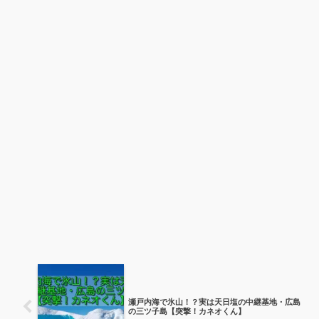
瀬戸内海で氷山！？実は天日塩の中継基地・広島
の三ツ子島【突撃！カネオくん】