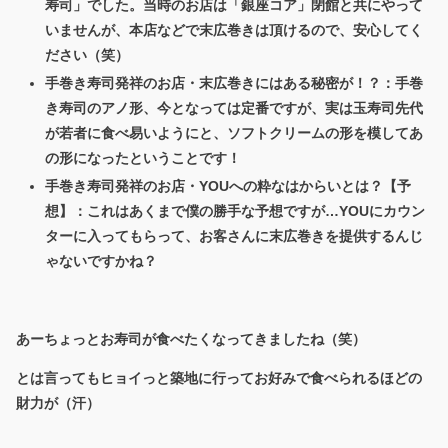
寿司」でした。当時のお店は「銀座コア」閉館と共にやって
いませんが、本店などで末広巻きは頂けるので、安心してく
ださい（笑）
手巻き寿司発祥のお店・末広巻きにはある秘密が！？：手巻
き寿司のアノ形、今となっては定番ですが、実は玉寿司先代
が若者に食べ易いようにと、ソフトクリームの形を模してあ
の形になったということです！
手巻き寿司発祥のお店・YOUへの粋なはからいとは？【予
想】：これはあくまで僕の勝手な予想ですが…YOUにカウン
ターに入ってもらって、お客さんに末広巻きを提供するんじ
ゃないですかね？
あーちょっとお寿司が食べたくなってきましたね（笑）
とは言ってもヒョイっと築地に行ってお好みで食べられるほどの
財力が（汗）