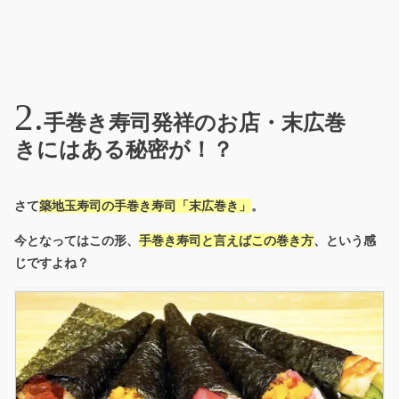
手巻き寿司発祥のお店・末広巻
きにはある秘密が！？
さて
築地玉寿司の手巻き寿司「末広巻き」
。
今となってはこの形、
手巻き寿司と言えばこの巻き方
、という感
じですよね？