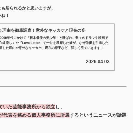
たも居られるかと思いますが、
いね！
た理由を徹底調査！意外なキッカケと現在の姿
ら2000年代にかけて「日本最後の美少年」と呼ばれ、数々のドラマや映画で
線流し』や『Love Letter』で一世を風靡した彼が、なぜ俳優を引退した
退した理由や意外なキッカケ、現在の様子など、詳しく見ていきます！
2026.04.03
ていた芸能事務所から独立
し、
が代表を務める個人事務所に所属
するというニュースが話題