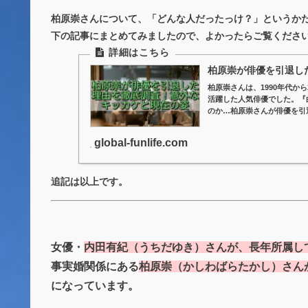
柏原崇さんについて、「どんな人だったっけ？」というか
下の記事にまとめてみましたので、よかったらご覧くださ
柏原崇が俳優を引退し
柏原崇さんは、1990年代か
活躍した人気俳優でした。『白
のか…柏原崇さんが俳優を引
global-funlife.com
追記は以上です。
女優・
内田有紀（うちだゆき）さんが、長年所属し
事実婚関係にある
柏原崇（かしわばらたかし）さん
になっています。