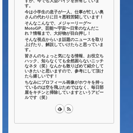
すが、今でも大型バイクを所有していま
す。
今は小学生の息子が一人、仕事が忙しい奥
さんの代わりに日々悪戦苦闘しています！
そんなこんなで、メジャーリーグ〜
MotoGP、芸能〜宇宙〜日常のなんだこ
れ？情報まで、大好物が目白押し！
そんな視点からいま話題のニュースを取り
上げたり、解説していけたらと思っていま
す。
皆さんのちょっと気になる情報、お役立ち
ハック、知らなくても全然困らないニッチ
なネタ（笑）なんかも散りばめて紹介して
いきたいと思いますので、参考にして頂け
たら嬉しいです！
ちなみにプロフィール画像がホウキを持っ
ているのは空を飛ぶためではなく、毎日部
屋をキチンと掃除していますというアピー
ルです（笑）