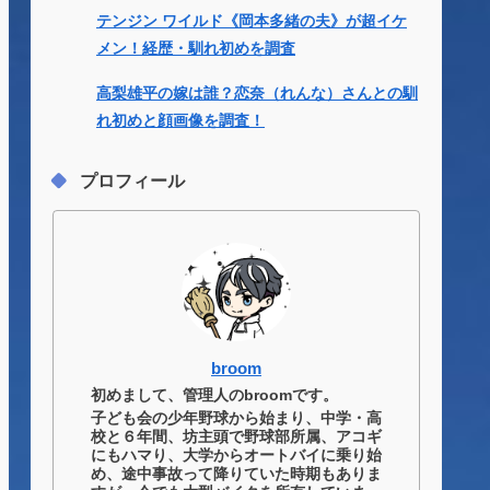
テンジン ワイルド《岡本多緒の夫》が超イケ
メン！経歴・馴れ初めを調査
高梨雄平の嫁は誰？恋奈（れんな）さんとの馴
れ初めと顔画像を調査！
プロフィール
broom
初めまして、管理人のbroomです。
子ども会の少年野球から始まり、中学・高
校と６年間、坊主頭で野球部所属、アコギ
にもハマり、大学からオートバイに乗り始
め、途中事故って降りていた時期もありま