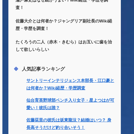
瀬戸康史はなぜ絵がうまい？Wiki経歴・学歴を調
査！
佐藤大介とは何者か？ジャングリア副社長のWiki経
歴・学歴を調査！
たくろうの二人（赤木・きむら）はお互いに歯を治
して欲しいらしい
人気記事ランキング
サントリーインテリジェンス本部長・江口豪と
は何者か？Wiki経歴・学歴調査
仙台育英野球部ベンチ入り女子・星よつはが可
愛い！彼氏は誰？
佐藤栞里の彼氏は坂東龍汰？結婚はいつ？ 身
長高そうだけど釣り合いそう！