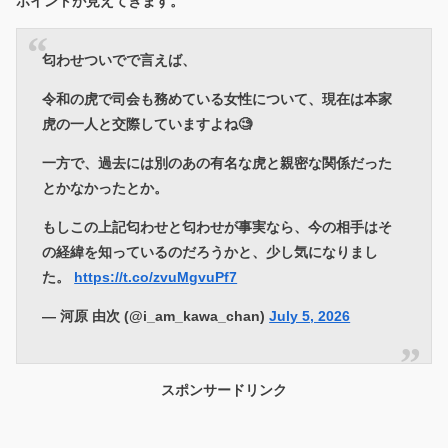
ポイントが見えてきます。
匂わせついでで言えば、
令和の虎で司会も務めている女性について、現在は本家
虎の一人と交際していますよね🧐
一方で、過去には別のあの有名な虎と親密な関係だった
とかなかったとか。
もしこの上記匂わせと匂わせが事実なら、今の相手はそ
の経緯を知っているのだろうかと、少し気になりまし
た。
https://t.co/zvuMgvuPf7
— 河原 由次 (@i_am_kawa_chan)
July 5, 2026
スポンサードリンク