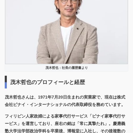
茂木哲也：社長の履歴書より
茂木哲也のプロフィールと経歴
茂木哲也さんは、
1971年7月20日生まれ
の実業家で、現在は
株式
会社ピナイ・インターナショナル
の代表取締役を務めています。
フィリピン人家政婦による家事代行サービス「ピナイ家事代行サ
ービス」を運営しており、座右の銘は「常に真摯たれ」。慶應義
塾大学法学部政治学科を卒業後、博報堂に入社し、その後複数の