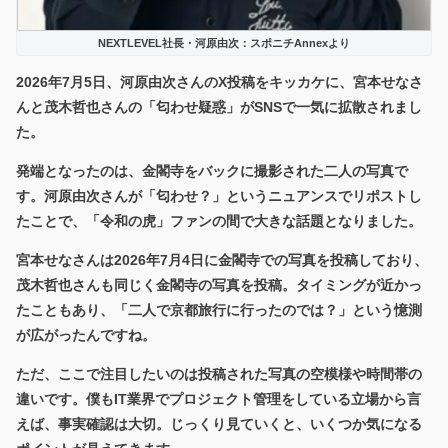
NEXTLEVEL社長・河原由次：スポニチAnnexより
2026年7月5日、河原由次さんのX投稿をキッカケに、
宮本せなさ
んと茂木哲也さんの「匂わせ疑惑」
がSNSで一気に拡散されまし
た。
発端となったのは、金閣寺をバックに撮影された二人の写真で
す。河原由次さんが「匂わせ？」というニュアンスでリポストし
たことで、「令和の虎」ファンの間で大きな話題となりました。
宮本せなさんは2026年7月4日に金閣寺での写真を投稿しており、
茂木哲也さんも同じく金閣寺の写真を投稿。タイミングが近かっ
たこともあり、「二人で京都旅行に行ったのでは？」という憶測
が広がったんですね。
ただ、ここで注目したいのは
投稿された写真の空模様や時間帯の
違い
です。僕もIT業界でプロジェクト管理をしている立場から言
えば、事実確認は大切。じっくり見ていくと、いくつか気になる