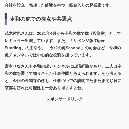
会社を設立・売却した経験を持つ、筋金入りの起業家です。
令和の虎での接点や共通点
茂木哲也さんは、2021年4月から
令和の虎
で虎（投資家）として
レギュラー出演しています。また、「リベンジ版 Tiger
Funding」の主宰や、「令和の虎Second」の司会など、令和の
虎チャンネルでは中心的な役割を担っています。
宮本せなさんも令和の虎チャンネルに出演経験があり、
二人は令
和の虎を通じて知り合った仕事仲間
と考えられます。そう考える
と、今回の金閣寺の件も、仕事ついでの訪問でたまたま同じ日に
京都を訪れた可能性も十分あり得ますよね。
スポンサードリンク