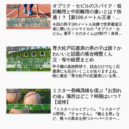
年ぶりという大抜擢。今回はそんな竹丸
和幸投手について、経歴やイケメンだけ
オブリク・セビルのスパイク・短
スポーツ
ど恋愛事情はどうなの？について、ちょ
距離用と中距離用の違いとは？快
っと人間味を感じる目線で深掘りしてい
適！？【新100メートル王者・世
きます。
界陸上2025】
今回の男子100メートル決勝で世界最速王
者に輝いたジャマイカの『オブリク・セ
ビル』選手！そのタイムは9秒77！身長
170cmと小柄ながら金メダルを獲得しま
した！そして今朝はそのオブリク・セビ
ル選手の使用するスパイクに注目が集ま
専大松戸応援席の男の子は誰？か
スポーツ
っています！な...
わいいと話題の落合晴塁くん
父・母や経歴まとめ
甲子園の高校野球で、試合だけでなく応
援席にも目がいくことがありますよね。
特に最近「専大松戸の応援席にいる男の
子がかわいい！」とSNSで話題になって
います。というわけで今日は、その注目
の男の子、落合晴塁くんについて、父・
ミスター長嶋茂雄を偲ぶ『お別れ
スポーツ
母などの家族情報やプロフィール、経歴
の会』場所はどこ？時期はいつ？
をわかりやすくまとめていこうと思いま
【追悼】
す。
『ミスタージャイアンツ』『ミスタープ
ロ野球』『チョーさん』『燃える男』な
ど、数々の異名を持つスーパースター長
嶋茂雄さん。ミスターの旅立ちにあたっ
ても、『偲ぶ会』や『お別れの会』が開