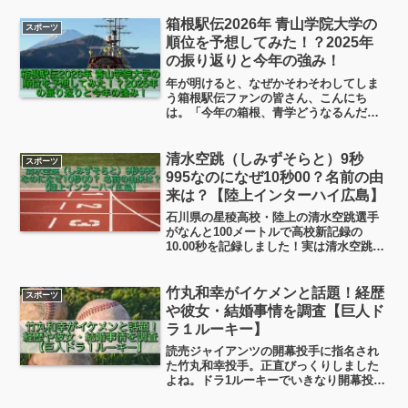
箱根駅伝2026年 青山学院大学の
スポーツ
順位を予想してみた！？2025年
の振り返りと今年の強み！
年が明けると、なぜかそわそわしてしま
う箱根駅伝ファンの皆さん、こんにち
は。「今年の箱根、青学どうなるんだろ
う？」と、つい考えてしまいますよね。
今回は、「箱根駅伝2026年 青山学院大
学 順位予想」をテーマに、これまでに
清水空跳（しみずそらと）9秒
スポーツ
出ている情報をもとにしながら、少し感
995なのになぜ10秒00？名前の由
情も交えて予想してみたいと思います。
来は？【陸上インターハイ広島】
石川県の星稜高校・陸上の清水空跳選手
がなんと100メートルで高校新記録の
10.00秒を記録しました！実は清水空跳選
手のタイムは驚きの9.995秒だというんで
す。なぜこの清水空跳選手の『9.995秒』
が公式記録にならないのでしょうか？こ
竹丸和幸がイケメンと話題！経歴
スポーツ
の清水空跳選手の記録についてと、お名
や彼女・結婚事情を調査【巨人ド
前の由来について調べてみました。
ラ１ルーキー】
読売ジャイアンツの開幕投手に指名され
た竹丸和幸投手。正直びっくりしました
よね。ドラ1ルーキーでいきなり開幕投
手。しかも巨人で新人が開幕投手って64