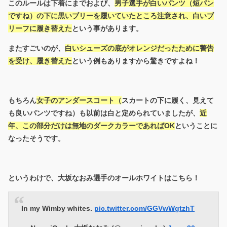
このルールは下着にまでおよび、
男子選手が白いパンツ（短パン
ですね）の下に黒いブリーを履いていたところ注意され、白いブ
リーフに履き替えた
という事があります。
またすごいのが、
白いシューズの底がオレンジだったために警告
を受け、履き替えた
という例もありますから驚きですよね！
もちろん
女子のアンダースコート（
スカートの下に履く、見えて
も良いパンツですね）も以前は白と定められていましたが、
近
年、この部分だけは無地のダークカラーであればOK
ということに
なったそうです。
というわけで、大坂なおみ選手のオールホワイトはこちら！
In my Wimby whites.
pic.twitter.com/GGVwWgtzhT