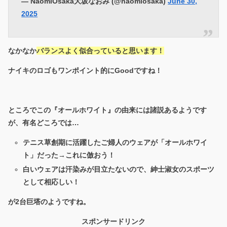
— NaomiOsaka大坂なおみ (@naomiosaka)
June 30,
2025
なかなか
バランスよく似合っていると思います！
ナイキのロゴもワンポイント的にGoodですね！
ところでこの『オールホワイト』の由来には諸説あるようです
が、有名どころでは…
テニス草創期に活躍したご婦人のウェアが「オールホワイ
ト」だった→これに倣おう！
白いウェアは汗染みが目立たないので、紳士淑女のスポーツ
として相応しい！
が2台巨塔のようですね。
スポンサードリンク