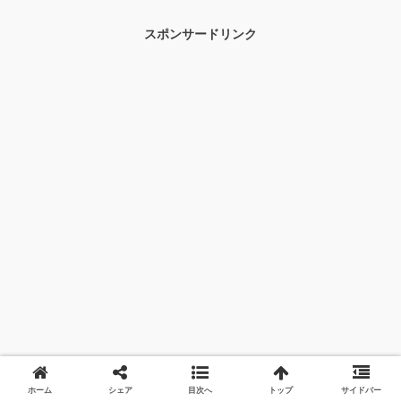
催されるものと思われます。長嶋茂雄さ
んを偲ぶ『お別れの会』がいつ、どこで
スポンサードリンク
開催されるかを考えてみたいなと思いま
す。
ホーム
シェア
目次へ
トップ
サイドバー