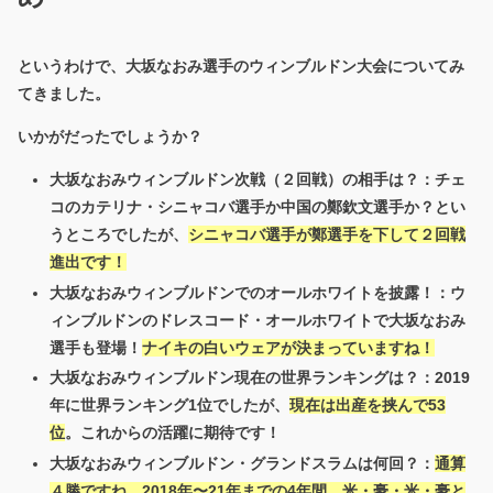
というわけで、大坂なおみ選手のウィンブルドン大会についてみ
てきました。
いかがだったでしょうか？
大坂なおみウィンブルドン次戦（２回戦）の相手は？：チェ
コのカテリナ・シニャコバ選手か中国の鄭欽文選手か？とい
うところでしたが、
シニャコバ選手が鄭選手を下して２回戦
進出です！
大坂なおみウィンブルドンでのオールホワイトを披露！：ウ
ィンブルドンのドレスコード・オールホワイトで大坂なおみ
選手も登場！
ナイキの白いウェアが決まっていますね！
大坂なおみウィンブルドン現在の世界ランキングは？：2019
年に世界ランキング1位でしたが、
現在は出産を挟んで53
位
。これからの活躍に期待です！
大坂なおみウィンブルドン・グランドスラムは何回？：
通算
４勝ですね。2018年〜21年までの4年間、米・豪・米・豪と